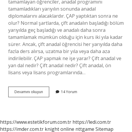
tamamlayan öğrenciler, anadal programını
tamamladıkları yarıyılın sonunda anadal
diplomalarını alacaklardır. ÇAP yaptıktan sonra ne
olur? Normal şartlarda, çift anadalın başladığı bölüm
yarıyılda geç başladığı ve anadalı daha sonra
tamamlamak mümkün olduğu için kurs iki yıla kadar
sürer. Ancak, çift anadal öğrencisi her yarıyılda daha
fazla ders alırsa, uzatma bir yıla veya daha aza
indirilebilir. ÇAP yapmak ne işe yarar? Çift anadal ve
yan dal nedir? Çift anadal nedir? Çift anadal, ön
lisans veya lisans programlarında…
Çap
Devamını okuyun
14 Yorum
Yapınca
Ne
Oluyor
https://www.estetikforum.com.tr
https://ledi.com.tr
https://imder.com.tr
knight online
nttgame
Sitemap