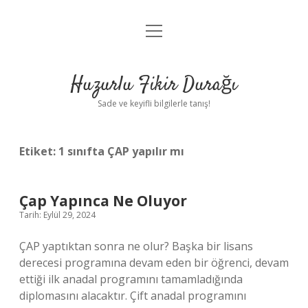
menüyü
Anasayfa
aç
Gizlilik Politikası
Huzurlu Fikir Durağı
Yasal Uyarı
Sade ve keyifli bilgilerle tanış!
Hakkımızda
Etiket:
1 sınıfta ÇAP yapılır mı
Çap Yapınca Ne Oluyor
Tarih: Eylül 29, 2024
ÇAP yaptıktan sonra ne olur? Başka bir lisans
derecesi programına devam eden bir öğrenci, devam
ettiği ilk anadal programını tamamladığında
diplomasını alacaktır. Çift anadal programını