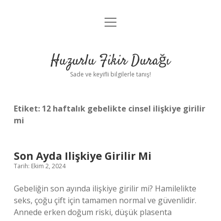
menüyü
Anasayfa
aç
Gizlilik Politikası
Huzurlu Fikir Durağı
Yasal Uyarı
Sade ve keyifli bilgilerle tanış!
Hakkımızda
Etiket:
12 haftalık gebelikte cinsel ilişkiye girilir
mi
Son Ayda Ilişkiye Girilir Mi
Tarih: Ekim 2, 2024
Gebeliğin son ayında ilişkiye girilir mi? Hamilelikte
seks, çoğu çift için tamamen normal ve güvenlidir.
Annede erken doğum riski, düşük plasenta