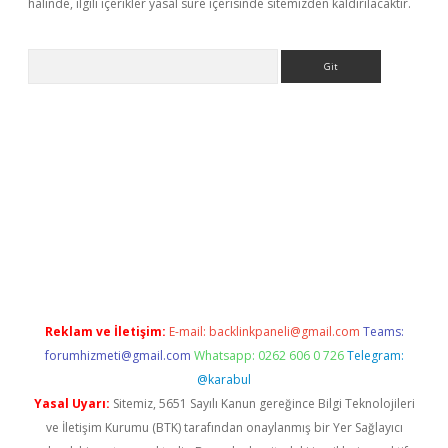
halinde, ilgili içerikler yasal süre içerisinde sitemizden kaldırılacaktır.
Arama
asino/
betexpergir.net
Reklam ve İletişim:
E-mail:
backlinkpaneli@gmail.com
Teams:
forumhizmeti@gmail.com
Whatsapp: 0262 606 0 726
Telegram:
@karabul
Yasal Uyarı:
Sitemiz, 5651 Sayılı Kanun gereğince Bilgi Teknolojileri
ve İletişim Kurumu (BTK) tarafından onaylanmış bir Yer Sağlayıcı