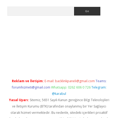
Arama
no/
betexpergir.net
Reklam ve İletişim:
E-mail:
backlinkpaneli@gmail.com
Teams:
forumhizmeti@gmail.com
Whatsapp: 0262 606 0 726
Telegram:
@karabul
Yasal Uyarı:
Sitemiz, 5651 Sayılı Kanun gereğince Bilgi Teknolojileri
ve İletişim Kurumu (BTK) tarafından onaylanmış bir Yer Sağlayıcı
olarak hizmet vermektedir. Bu nedenle, sitedeki içerikleri proaktif