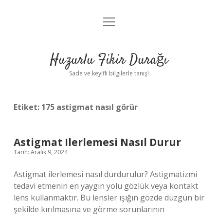
menüyü
Anasayfa
aç
Gizlilik Politikası
Huzurlu Fikir Durağı
Yasal Uyarı
Sade ve keyifli bilgilerle tanış!
Hakkımızda
Etiket:
175 astigmat nasıl görür
Astigmat Ilerlemesi Nasıl Durur
Tarih: Aralık 9, 2024
Astigmat ilerlemesi nasıl durdurulur? Astigmatizmi
tedavi etmenin en yaygın yolu gözlük veya kontakt
lens kullanmaktır. Bu lensler ışığın gözde düzgün bir
şekilde kırılmasına ve görme sorunlarının