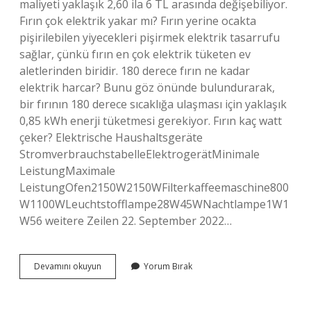
maliyeti yaklaşık 2,60 ila 6 TL arasında değişebiliyor.
Fırın çok elektrik yakar mı? Fırın yerine ocakta
pişirilebilen yiyecekleri pişirmek elektrik tasarrufu
sağlar, çünkü fırın en çok elektrik tüketen ev
aletlerinden biridir. 180 derece fırın ne kadar
elektrik harcar? Bunu göz önünde bulundurarak,
bir fırının 180 derece sıcaklığa ulaşması için yaklaşık
0,85 kWh enerji tüketmesi gerekiyor. Fırın kaç watt
çeker? Elektrische Haushaltsgeräte
StromverbrauchstabelleElektrogerätMinimale
LeistungMaximale
LeistungOfen2150W2150WFilterkaffeemaschine800
W1100WLeuchtstofflampe28W45WNachtlampe1W1
W56 weitere Zeilen 22. September 2022…
Fırın
Devamını okuyun
Yorum Bırak
Çok
Yakar
Mı