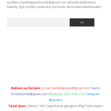
içerikleri,
backlinkpanelicomtr@gmail.com
adresine bildirmeniz
halinde, ilgili içerikler yasal süre içerisinde sitemizden kaldırılacaktır.
Arama
no/
betexpergir.net
Reklam ve İletişim:
E-mail:
backlinkpaneli@gmail.com
Teams:
forumhizmeti@gmail.com
Whatsapp: 0262 606 0 726
Telegram:
@karabul
Yasal Uyarı:
Sitemiz, 5651 Sayılı Kanun gereğince Bilgi Teknolojileri