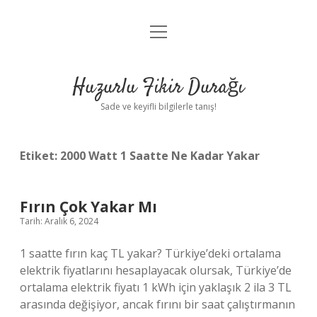
menüyü
Anasayfa
aç
Gizlilik Politikası
Huzurlu Fikir Durağı
Yasal Uyarı
Sade ve keyifli bilgilerle tanış!
Hakkımızda
Etiket:
2000 Watt 1 Saatte Ne Kadar Yakar
Fırın Çok Yakar Mı
Tarih: Aralık 6, 2024
1 saatte fırın kaç TL yakar? Türkiye’deki ortalama
elektrik fiyatlarını hesaplayacak olursak, Türkiye’de
ortalama elektrik fiyatı 1 kWh için yaklaşık 2 ila 3 TL
arasında değişiyor, ancak fırını bir saat çalıştırmanın