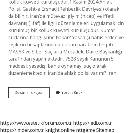
kolluk kuvveti kuruluşudur.1 Kasım 2024 Ahlak
Polisi, Gasht-e Ershad (Rehberlik Devriyesi) olarak
da bilinir, İran’da mütevazı giyim (hicab) ve iffetli
davranış (ʿifāf) ile ilgili düzenlemeleri uygulamak için
kurulmuş bir kolluk kuvveti kuruluşudur. Kumar
suçlarına hangi şube bakar? Yasadışı bahislerden ve
kişilerin hesaplarında bulunan paraların tespiti
MASAK ve Siber Suçlarla Mücadele Daire Başkanlığı
tarafından yapılmaktadır. 7528 sayılı Kanunun 5.
maddesi, yasadışı bahis oynamayı suç olarak
düzenlemektedir. İran’da ahlak polisi var mı? İran…
Ahlak
Devamını okuyun
Yorum Bırak
Masası
Var
Mı
https://www.estetikforum.com.tr
https://ledi.com.tr
https://imder.com.tr
knight online
nttgame
Sitemap