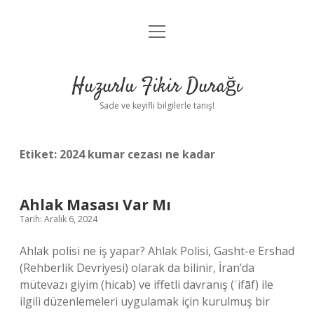
menüyü
Anasayfa
aç
Gizlilik Politikası
Huzurlu Fikir Durağı
Yasal Uyarı
Sade ve keyifli bilgilerle tanış!
Hakkımızda
Etiket:
2024 kumar cezası ne kadar
Ahlak Masası Var Mı
Tarih: Aralık 6, 2024
Ahlak polisi ne iş yapar? Ahlak Polisi, Gasht-e Ershad
(Rehberlik Devriyesi) olarak da bilinir, İran’da
mütevazı giyim (hicab) ve iffetli davranış (ʿifāf) ile
ilgili düzenlemeleri uygulamak için kurulmuş bir