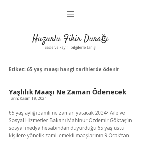
menüyü
Anasayfa
aç
Gizlilik Politikası
Huzurlu Fikir Durağı
Yasal Uyarı
Sade ve keyifli bilgilerle tanış!
Hakkımızda
Etiket:
65 yaş maaşı hangi tarihlerde ödenir
Yaşlılık Maaşı Ne Zaman Ödenecek
Tarih: Kasım 19, 2024
65 yaş aylığı zamlı ne zaman yatacak 2024? Aile ve
Sosyal Hizmetler Bakanı Mahinur Özdemir Göktaş’ın
sosyal medya hesabından duyurduğu 65 yaş üstü
kişilere yönelik zamlı emekli maaşlarının 9 Ocak’tan