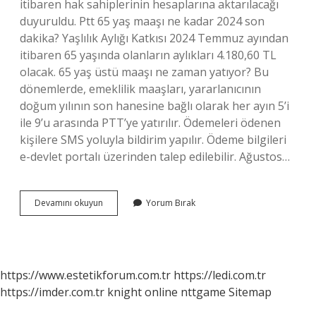
itibaren hak sahiplerinin hesaplarına aktarılacağı
duyuruldu. Ptt 65 yaş maaşı ne kadar 2024 son
dakika? Yaşlılık Aylığı Katkısı 2024 Temmuz ayından
itibaren 65 yaşında olanların aylıkları 4.180,60 TL
olacak. 65 yaş üstü maaşı ne zaman yatıyor? Bu
dönemlerde, emeklilik maaşları, yararlanıcının
doğum yılının son hanesine bağlı olarak her ayın 5’i
ile 9’u arasında PTT’ye yatırılır. Ödemeleri ödenen
kişilere SMS yoluyla bildirim yapılır. Ödeme bilgileri
e-devlet portalı üzerinden talep edilebilir. Ağustos…
Yaşlılık
Devamını okuyun
Yorum Bırak
Maaşı
Ne
Zaman
Ödenecek
https://www.estetikforum.com.tr
https://ledi.com.tr
https://imder.com.tr
knight online
nttgame
Sitemap