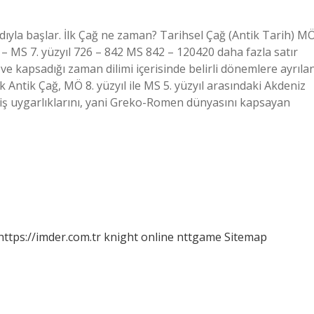
cadıyla başlar. İlk Çağ ne zaman? Tarihsel Çağ (Antik Tarih) M
 – MS 7. yüzyıl 726 – 842 MS 842 – 120420 daha fazla satır
ve kapsadığı zaman dilimi içerisinde belirli dönemlere ayrıla
k Antik Çağ, MÖ 8. yüzyıl ile MS 5. yüzyıl arasındaki Akdeniz
miş uygarlıklarını, yani Greko-Romen dünyasını kapsayan
https://imder.com.tr
knight online
nttgame
Sitemap