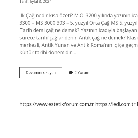
Tarih: Eylül 8, 2024
İlk Çağ nedir kısa özeti? M.Ö. 3200 yılında yazının i
3300 – MS 3000 303 – 5. yüzyıl Orta Çağ MS 5. yüzyıl
Tarih dersi çağ ne demek? Yazının icadıyla başlayan 
sürece tarihî çağlar denir. Antik çağ ne demek? Klasi
merkezli, Antik Yunan ve Antik Roma’nın iç içe geç
kültür tarihi dönemidir.…
Bulmacada
Devamını okuyun
2 Yorum
Tarihte
Ilk
Çağ
Ne
Demek
https://www.estetikforum.com.tr
https://ledi.com.tr