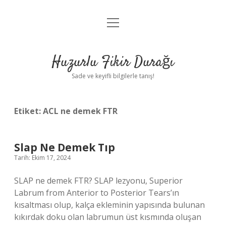
menüyü
Anasayfa
aç
Gizlilik Politikası
Huzurlu Fikir Durağı
Yasal Uyarı
Sade ve keyifli bilgilerle tanış!
Hakkımızda
Etiket:
ACL ne demek FTR
Slap Ne Demek Tıp
Tarih: Ekim 17, 2024
SLAP ne demek FTR? SLAP lezyonu, Superior
Labrum from Anterior to Posterior Tears’ın
kısaltması olup, kalça ekleminin yapısında bulunan
kıkırdak doku olan labrumun üst kısmında oluşan