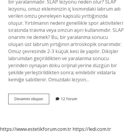
bir yaralanmadır. SLAP lezyonu neden olur? SLAP
lezyonu, omuz ekleminizin iç kısmındaki labrum adı
verilen omzu çevreleyen kapsülü yırttığınızda
oluşur. Yırtılmanın nedeni genellikle spor aktiviteleri
sırasında travma veya omzun aşırı kullanımıdır. SLAP
onarımı ne demek? Bu, bir yaralanma sonucu
oluşan üst labrum yırtığının artroskopik onarımıdır.
Omuz çevresinde 2-3 küçük kesi ile yapılır. Dikişler
labrumdan geçirildikten ve yaralanma sonucu
yerinden oynayan doku orijinal yerine düzgün bir
şekilde yerleştirildikten sonra; emilebilir vidalarla
kemiğe sabitlenir. Omuzdaki lezyon…
Slap
Devamını okuyun
12 Yorum
Ne
Demek
Tıp
https://www.estetikforum.com.tr
https://ledi.com.tr