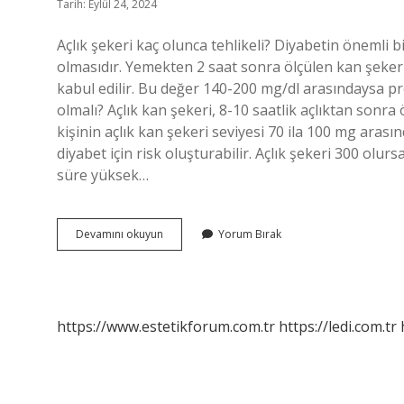
Tarih: Eylül 24, 2024
Açlık şekeri kaç olunca tehlikeli? Diyabetin önemli 
olmasıdır. Yemekten 2 saat sonra ölçülen kan şeker
kabul edilir. Bu değer 140-200 mg/dl arasındaysa pr
olmalı? Açlık kan şekeri, 8-10 saatlik açlıktan sonra 
kişinin açlık kan şekeri seviyesi 70 ila 100 mg arasın
diyabet için risk oluşturabilir. Açlık şekeri 300 olur
süre yüksek…
Açlık
Devamını okuyun
Yorum Bırak
Şekeri
Kaç
Olunca
Yüksek
Olur
https://www.estetikforum.com.tr
https://ledi.com.tr