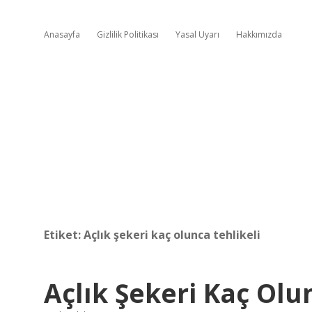
Anasayfa
Gizlilik Politikası
Yasal Uyarı
Hakkımızda
Etiket:
Açlık şekeri kaç olunca tehlikeli
Açlık Şekeri Kaç Ol