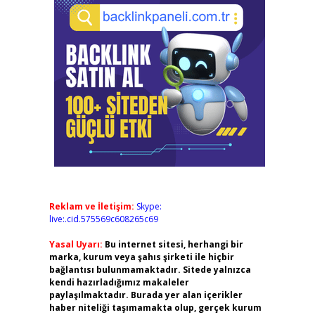
Reklam ve İletişim:
Skype:
live:.cid.575569c608265c69
Yasal Uyarı:
Bu internet sitesi, herhangi bir
marka, kurum veya şahıs şirketi ile hiçbir
bağlantısı bulunmamaktadır. Sitede yalnızca
kendi hazırladığımız makaleler
paylaşılmaktadır. Burada yer alan içerikler
haber niteliği taşımamakta olup, gerçek kurum