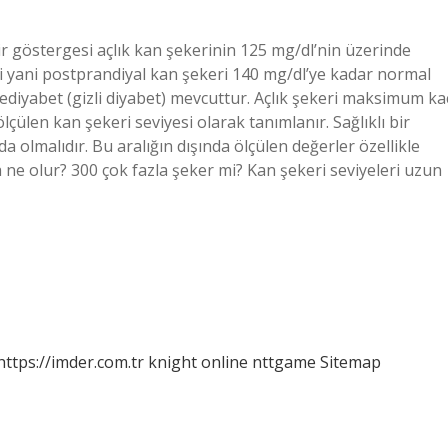
bir göstergesi açlık kan şekerinin 125 mg/dl’nin üzerinde
i yani postprandiyal kan şekeri 140 mg/dl’ye kadar normal
ediyabet (gizli diyabet) mevcuttur. Açlık şekeri maksimum ka
ölçülen kan şekeri seviyesi olarak tanımlanır. Sağlıklı bir
da olmalıdır. Bu aralığın dışında ölçülen değerler özellikle
sa ne olur? 300 çok fazla şeker mi? Kan şekeri seviyeleri uzun
https://imder.com.tr
knight online
nttgame
Sitemap