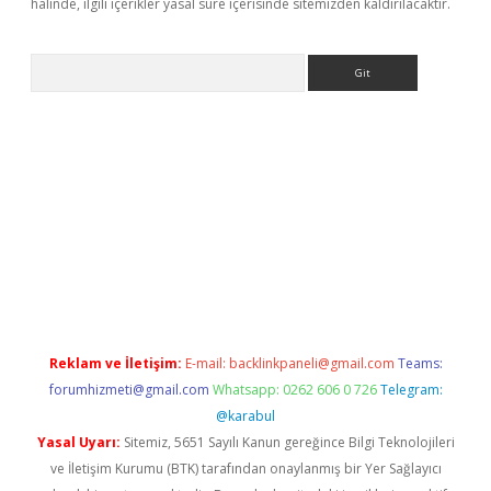
halinde, ilgili içerikler yasal süre içerisinde sitemizden kaldırılacaktır.
Arama
no/
betexpergir.net
Reklam ve İletişim:
E-mail:
backlinkpaneli@gmail.com
Teams:
forumhizmeti@gmail.com
Whatsapp: 0262 606 0 726
Telegram:
@karabul
Yasal Uyarı:
Sitemiz, 5651 Sayılı Kanun gereğince Bilgi Teknolojileri
ve İletişim Kurumu (BTK) tarafından onaylanmış bir Yer Sağlayıcı