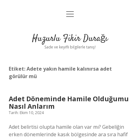
menüyü
Anasayfa
aç
Gizlilik Politikası
Huzurlu Fikir Durağı
Yasal Uyarı
Sade ve keyifli bilgilerle tanış!
Hakkımızda
Etiket:
Adete yakın hamile kalınırsa adet
görülür mü
Adet Döneminde Hamile Olduğumu
Nasıl Anlarım
Tarih: Ekim 10, 2024
Adet belirtisi olupta hamile olan var mı? Gebeliğin
erken dönemlerinde kasık bölgesinde ara sıra hafif