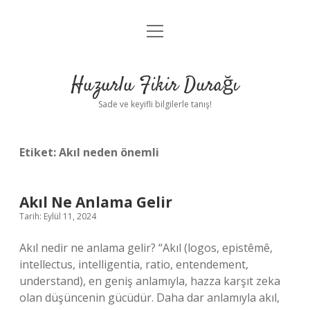
menüyü
Anasayfa
aç
Gizlilik Politikası
Huzurlu Fikir Durağı
Yasal Uyarı
Sade ve keyifli bilgilerle tanış!
Hakkımızda
Etiket:
Akıl neden önemli
Akıl Ne Anlama Gelir
Tarih: Eylül 11, 2024
Akıl nedir ne anlama gelir? “Akıl (logos, epistêmê,
intellectus, intelligentia, ratio, entendement,
understand), en geniş anlamıyla, hazza karşıt zeka
olan düşüncenin gücüdür. Daha dar anlamıyla akıl,