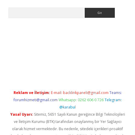
Arama
no/
betexpergir.net
Reklam ve İletişim:
E-mail:
backlinkpaneli@gmail.com
Teams:
forumhizmeti@gmail.com
Whatsapp: 0262 606 0 726
Telegram:
@karabul
Yasal Uyarı:
Sitemiz, 5651 Sayılı Kanun gereğince Bilgi Teknolojileri
ve İletişim Kurumu (BTK) tarafından onaylanmış bir Yer Sağlayıcı
olarak hizmet vermektedir. Bu nedenle, sitedeki içerikleri proaktif