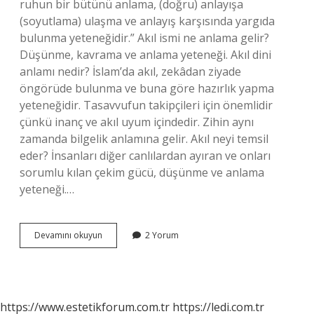
ruhun bir bütünü anlama, (doğru) anlayışa
(soyutlama) ulaşma ve anlayış karşısında yargıda
bulunma yeteneğidir.” Akıl ismi ne anlama gelir?
Düşünme, kavrama ve anlama yeteneği. Akıl dini
anlamı nedir? İslam’da akıl, zekâdan ziyade
öngörüde bulunma ve buna göre hazırlık yapma
yeteneğidir. Tasavvufun takipçileri için önemlidir
çünkü inanç ve akıl uyum içindedir. Zihin aynı
zamanda bilgelik anlamına gelir. Akıl neyi temsil
eder? İnsanları diğer canlılardan ayıran ve onları
sorumlu kılan çekim gücü, düşünme ve anlama
yeteneği.…
Akıl
Devamını okuyun
2 Yorum
Ne
Anlama
Gelir
https://www.estetikforum.com.tr
https://ledi.com.tr