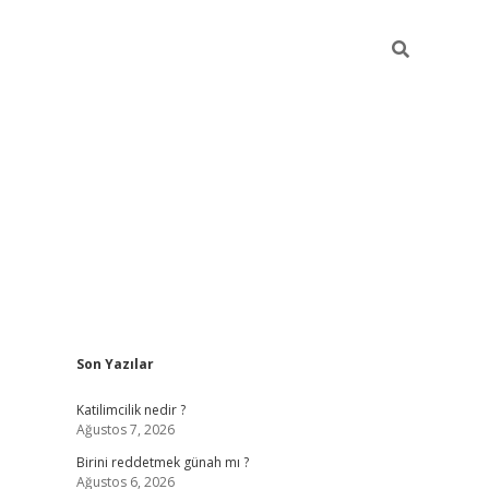
Sidebar
Son Yazılar
ilbet giriş
https://betexpergiris.casino/
betexp
Katilimcilik nedir ?
Ağustos 7, 2026
Birini reddetmek günah mı ?
Ağustos 6, 2026