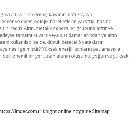
magma adı verilen erimiş kayanın, katı kayaya
mler ve diğer jeolojik hareketlerin yarattığı basınç
tın nedir? Altın, metalik mineraller grubuna aittir ve
redeyse tamamı kuvars veya şist damarlarından ve altın
ntem kullanılabilse de, düşük dereceli6 yatakların
aya nasıl gelmiştir? Yüksek enerjili ışınların patlamasıyla
an beri önemli bir yer tutan altının oluşumu, yoğun ve yüksek
https://imder.com.tr
knight online
nttgame
Sitemap