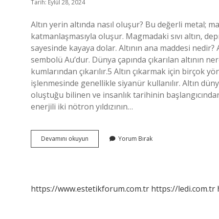
Tarih: Eylül 28, 2024
Altın yerin altında nasıl oluşur? Bu değerli metal; 
katmanlaşmasıyla oluşur. Magmadaki sıvı altın, depre
sayesinde kayaya dolar. Altının ana maddesi nedir? Al
sembolü Au’dur. Dünya çapında çıkarılan altının ne
kumlarından çıkarılır.5 Altın çıkarmak için birçok yö
işlenmesinde genellikle siyanür kullanılır. Altın düny
oluştuğu bilinen ve insanlık tarihinin başlangıcınd
enerjili iki nötron yıldızının…
Altın
Devamını okuyun
Yorum Bırak
Doğada
Nasıl
Oluşur
https://www.estetikforum.com.tr
https://ledi.com.tr