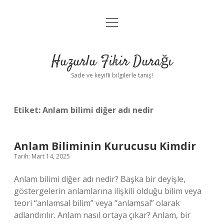
menüyü
Anasayfa
aç
Gizlilik Politikası
Huzurlu Fikir Durağı
Yasal Uyarı
Sade ve keyifli bilgilerle tanış!
Hakkımızda
Etiket:
Anlam bilimi diğer adı nedir
Anlam Biliminin Kurucusu Kimdir
Tarih: Mart 14, 2025
Anlam bilimi diğer adı nedir? Başka bir deyişle,
göstergelerin anlamlarına ilişkili olduğu bilim veya
teori “anlamsal bilim” veya “anlamsal” olarak
adlandırılır. Anlam nasıl ortaya çıkar? Anlam, bir