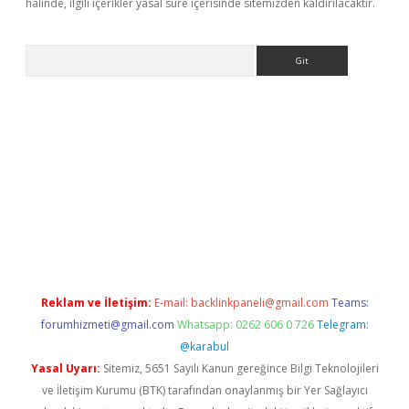
halinde, ilgili içerikler yasal süre içerisinde sitemizden kaldırılacaktır.
Arama
no/
betexpergir.net
Reklam ve İletişim:
E-mail:
backlinkpaneli@gmail.com
Teams:
forumhizmeti@gmail.com
Whatsapp: 0262 606 0 726
Telegram:
@karabul
Yasal Uyarı:
Sitemiz, 5651 Sayılı Kanun gereğince Bilgi Teknolojileri
ve İletişim Kurumu (BTK) tarafından onaylanmış bir Yer Sağlayıcı