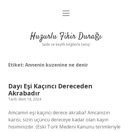
menüyü
Anasayfa
aç
Gizlilik Politikası
Huzurlu Fikir Durağı
Yasal Uyarı
Sade ve keyifli bilgilerle tanış!
Hakkımızda
Etiket:
Annenin kuzenine ne denir
Dayı Eşi Kaçıncı Dereceden
Akrabadır
Tarih: Ekim 18, 2024
Amcamın eşi kaçıncı derece akraba? Amcanızın
karısı, sizin üçüncü dereceye kadar olan kayın
hısımınızdır. (Eski Türk Medeni Kanunu terimleriyle