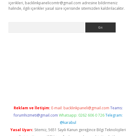
içerikleri,
backlinkpanelicomtr@gmail.com
adresine bildirmeniz
halinde, ilgili içerikler yasal süre içerisinde sitemizden kaldırılacaktır.
Arama
no/
betexpergir.net
Reklam ve İletişim:
E-mail:
backlinkpaneli@gmail.com
Teams:
forumhizmeti@gmail.com
Whatsapp: 0262 606 0 726
Telegram:
@karabul
Yasal Uyarı:
Sitemiz, 5651 Sayılı Kanun gereğince Bilgi Teknolojileri