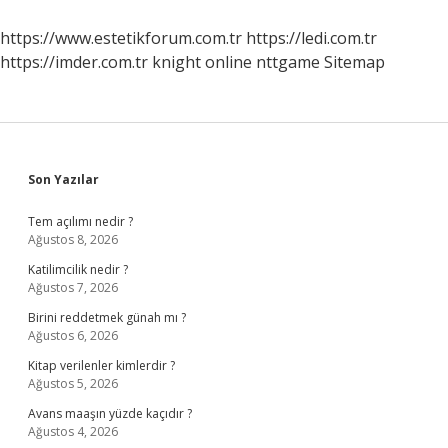
Akrabadır
https://www.estetikforum.com.tr
https://ledi.com.tr
https://imder.com.tr
knight online
nttgame
Sitemap
Sidebar
Son Yazılar
Tem açılımı nedir ?
Ağustos 8, 2026
Katilimcilik nedir ?
Ağustos 7, 2026
Birini reddetmek günah mı ?
Ağustos 6, 2026
Kitap verilenler kimlerdir ?
Ağustos 5, 2026
Avans maaşın yüzde kaçıdır ?
Ağustos 4, 2026