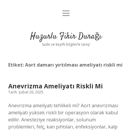
menüyü
Anasayfa
aç
Gizlilik Politikası
Huzurlu Fikir Durağı
Yasal Uyarı
Sade ve keyifli bilgilerle tanış!
Hakkımızda
Etiket:
Aort damarı yırtılması ameliyatı riskli mi
Anevrizma Ameliyatı Riskli Mi
Tarih: Şubat 26, 2025
Anevrizma ameliyatı tehlikeli mi? Aort anevrizması
ameliyatı yüksek riskli bir operasyon olarak kabul
edilir. Anesteziye reaksiyonlar, solunum
problemleri, felç, kan pıhtıları, enfeksiyonlar, kalp