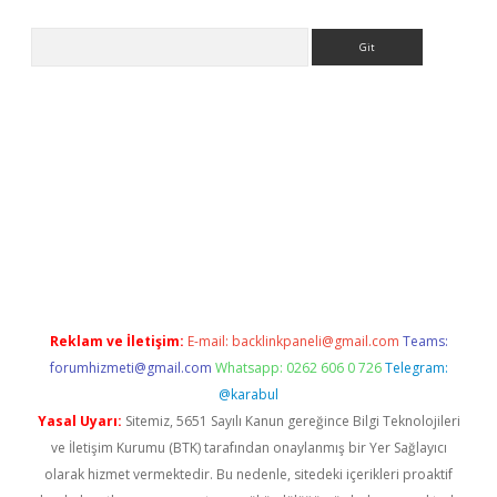
Arama
no/
betexpergir.net
Reklam ve İletişim:
E-mail:
backlinkpaneli@gmail.com
Teams:
forumhizmeti@gmail.com
Whatsapp: 0262 606 0 726
Telegram:
@karabul
Yasal Uyarı:
Sitemiz, 5651 Sayılı Kanun gereğince Bilgi Teknolojileri
ve İletişim Kurumu (BTK) tarafından onaylanmış bir Yer Sağlayıcı
olarak hizmet vermektedir. Bu nedenle, sitedeki içerikleri proaktif