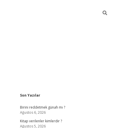
Sidebar
Son Yazılar
ilbet giriş
https://betexpergiris.casino/
betexp
Birini reddetmek günah mı ?
Ağustos 6, 2026
Kitap verilenler kimlerdir ?
Ağustos 5, 2026