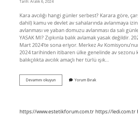
Tarih: Aralık 6, 2024
Kara avcılığı hangi günler serbest? Karara göre, çarş
dahil) kamu ve devlet av sahalarında avlanmaya izin v
avlanması ve yaban domuzu avlanması da salı günle
YASAK MI? Zıpkınla balık avlamak yasak değildir. 
Mart 2024’te sona eriyor. Merkez Av Komisyonu’nun
2024 tarihinden itibaren ülke genelinde av sezonu k
balıkçılıkta avcılık amaçlı her türlü ışık…
Gece
Devamını okuyun
Yorum Bırak
Avcılığı
Yasak
Mı
https://www.estetikforum.com.tr
https://ledi.com.tr