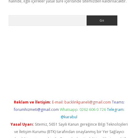
halinde, ilgili içerikler yasal süre içerisinde sitemizden kaldırılacaktır.
Arama
no/
betexpergir.net
Reklam ve İletişim:
E-mail:
backlinkpaneli@gmail.com
Teams:
forumhizmeti@gmail.com
Whatsapp: 0262 606 0 726
Telegram:
@karabul
Yasal Uyarı:
Sitemiz, 5651 Sayılı Kanun gereğince Bilgi Teknolojileri
ve İletişim Kurumu (BTK) tarafından onaylanmış bir Yer Sağlayıcı