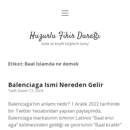
menüyü
Anasayfa
aç
Gizlilik Politikası
Huzurlu Fikir Durağı
Yasal Uyarı
Sade ve keyifli bilgilerle tanış!
Hakkımızda
Etiket:
Baal İslamda ne demek
Balenciaga Ismi Nereden Gelir
Tarih: Kasım 13, 2024
Balenciaga’nın anlamı nedir? 1 Aralık 2022 tarihinde
bir Twitter hesabından yapılan paylaşımda,
Balenciaga markasının isminin Latince “Baal enci
aga” kelimesinden geldiği ve çevirisinin “Baal kraldır”