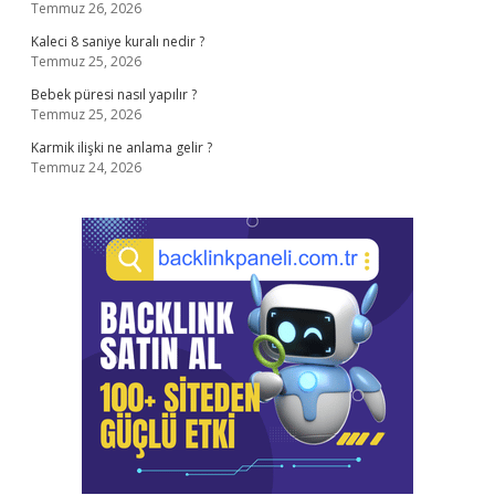
Temmuz 26, 2026
Kaleci 8 saniye kuralı nedir ?
Temmuz 25, 2026
Bebek püresi nasıl yapılır ?
Temmuz 25, 2026
Karmik ilişki ne anlama gelir ?
Temmuz 24, 2026