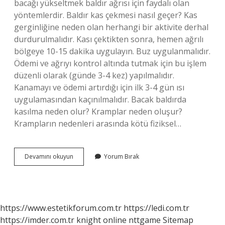
bacağı yükseltmek baldır ağrısı için faydalı olan
yöntemlerdir. Baldır kas çekmesi nasıl geçer? Kas
gerginliğine neden olan herhangi bir aktivite derhal
durdurulmalıdır. Kası çektikten sonra, hemen ağrılı
bölgeye 10-15 dakika uygulayın. Buz uygulanmalıdır.
Ödemi ve ağrıyı kontrol altında tutmak için bu işlem
düzenli olarak (günde 3-4 kez) yapılmalıdır.
Kanamayı ve ödemi artırdığı için ilk 3-4 gün ısı
uygulamasından kaçınılmalıdır. Bacak baldırda
kasılma neden olur? Kramplar neden oluşur?
Krampların nedenleri arasında kötü fiziksel…
Baldır
Devamını okuyun
Yorum Bırak
Kasılması
Nasıl
Geçer
https://www.estetikforum.com.tr
https://ledi.com.tr
https://imder.com.tr
knight online
nttgame
Sitemap