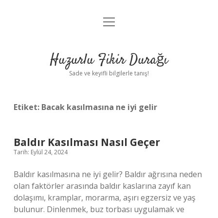
menüyü
Anasayfa
aç
Gizlilik Politikası
Huzurlu Fikir Durağı
Yasal Uyarı
Sade ve keyifli bilgilerle tanış!
Hakkımızda
Etiket:
Bacak kasılmasına ne iyi gelir
Baldır Kasılması Nasıl Geçer
Tarih: Eylül 24, 2024
Baldır kasılmasına ne iyi gelir? Baldır ağrısına neden
olan faktörler arasında baldır kaslarına zayıf kan
dolaşımı, kramplar, morarma, aşırı egzersiz ve yaş
bulunur. Dinlenmek, buz torbası uygulamak ve