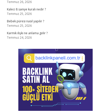
Temmuz 26, 2026
Kaleci 8 saniye kuralı nedir ?
Temmuz 25, 2026
Bebek püresi nasıl yapılır ?
Temmuz 25, 2026
Karmik ilişki ne anlama gelir ?
Temmuz 24, 2026