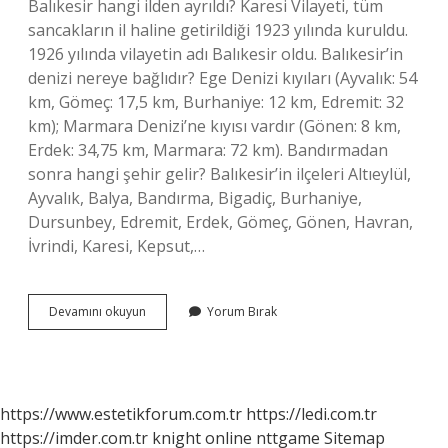
Balıkesir hangi ilden ayrıldı? Karesi Vilayeti, tüm
sancakların il haline getirildiği 1923 yılında kuruldu.
1926 yılında vilayetin adı Balıkesir oldu. Balıkesir’in
denizi nereye bağlıdır? Ege Denizi kıyıları (Ayvalık: 54
km, Gömeç: 17,5 km, Burhaniye: 12 km, Edremit: 32
km); Marmara Denizi’ne kıyısı vardır (Gönen: 8 km,
Erdek: 34,75 km, Marmara: 72 km). Bandırmadan
sonra hangi şehir gelir? Balıkesir’in ilçeleri Altıeylül,
Ayvalık, Balya, Bandırma, Bigadiç, Burhaniye,
Dursunbey, Edremit, Erdek, Gömeç, Gönen, Havran,
İvrindi, Karesi, Kepsut,…
Balıkesir
Devamını okuyun
Yorum Bırak
Hangi
Illere
Yakın
https://www.estetikforum.com.tr
https://ledi.com.tr
https://imder.com.tr
knight online
nttgame
Sitemap