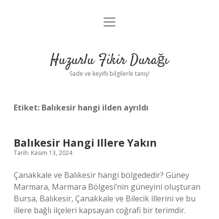
menüyü
Anasayfa
aç
Gizlilik Politikası
Huzurlu Fikir Durağı
Yasal Uyarı
Sade ve keyifli bilgilerle tanış!
Hakkımızda
Etiket:
Balıkesir hangi ilden ayrıldı
Balıkesir Hangi Illere Yakın
Tarih: Kasım 13, 2024
Çanakkale ve Balıkesir hangi bölgededir? Güney
Marmara, Marmara Bölgesi’nin güneyini oluşturan
Bursa, Balıkesir, Çanakkale ve Bilecik illerini ve bu
illere bağlı ilçeleri kapsayan coğrafi bir terimdir.