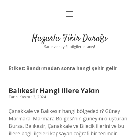
menüyü
Anasayfa
aç
Gizlilik Politikası
Huzurlu Fikir Durağı
Yasal Uyarı
Sade ve keyifli bilgilerle tanış!
Hakkımızda
Etiket:
Bandırmadan sonra hangi şehir gelir
Balıkesir Hangi Illere Yakın
Tarih: Kasım 13, 2024
Çanakkale ve Balıkesir hangi bölgededir? Güney
Marmara, Marmara Bölgesi’nin güneyini oluşturan
Bursa, Balıkesir, Çanakkale ve Bilecik illerini ve bu
illere bağlı ilçeleri kapsayan coğrafi bir terimdir.