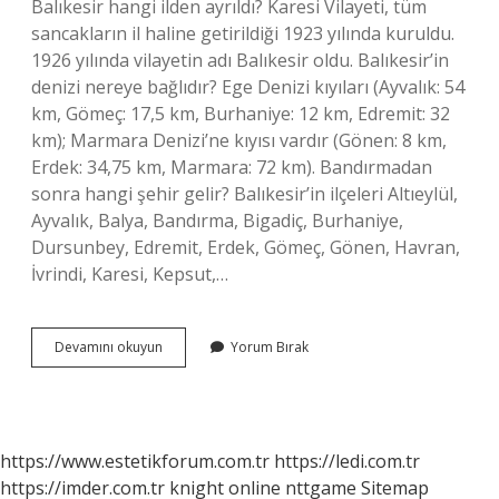
Balıkesir hangi ilden ayrıldı? Karesi Vilayeti, tüm
sancakların il haline getirildiği 1923 yılında kuruldu.
1926 yılında vilayetin adı Balıkesir oldu. Balıkesir’in
denizi nereye bağlıdır? Ege Denizi kıyıları (Ayvalık: 54
km, Gömeç: 17,5 km, Burhaniye: 12 km, Edremit: 32
km); Marmara Denizi’ne kıyısı vardır (Gönen: 8 km,
Erdek: 34,75 km, Marmara: 72 km). Bandırmadan
sonra hangi şehir gelir? Balıkesir’in ilçeleri Altıeylül,
Ayvalık, Balya, Bandırma, Bigadiç, Burhaniye,
Dursunbey, Edremit, Erdek, Gömeç, Gönen, Havran,
İvrindi, Karesi, Kepsut,…
Balıkesir
Devamını okuyun
Yorum Bırak
Hangi
Illere
Yakın
https://www.estetikforum.com.tr
https://ledi.com.tr
https://imder.com.tr
knight online
nttgame
Sitemap