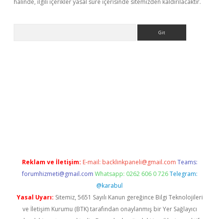
halinde, ilgili içerikler yasal süre içerisinde sitemizden kaldırılacaktır.
Arama
o/
betexpergir.net
Reklam ve İletişim:
E-mail:
backlinkpaneli@gmail.com
Teams:
forumhizmeti@gmail.com
Whatsapp: 0262 606 0 726
Telegram:
@karabul
Yasal Uyarı:
Sitemiz, 5651 Sayılı Kanun gereğince Bilgi Teknolojileri
ve İletişim Kurumu (BTK) tarafından onaylanmış bir Yer Sağlayıcı