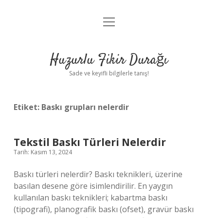
menüyü
Anasayfa
aç
Gizlilik Politikası
Huzurlu Fikir Durağı
Yasal Uyarı
Sade ve keyifli bilgilerle tanış!
Hakkımızda
Etiket:
Baskı grupları nelerdir
Tekstil Baskı Türleri Nelerdir
Tarih: Kasım 13, 2024
Baskı türleri nelerdir? Baskı teknikleri, üzerine
basılan desene göre isimlendirilir. En yaygın
kullanılan baskı teknikleri; kabartma baskı
(tipografi), planografik baskı (ofset), gravür baskı