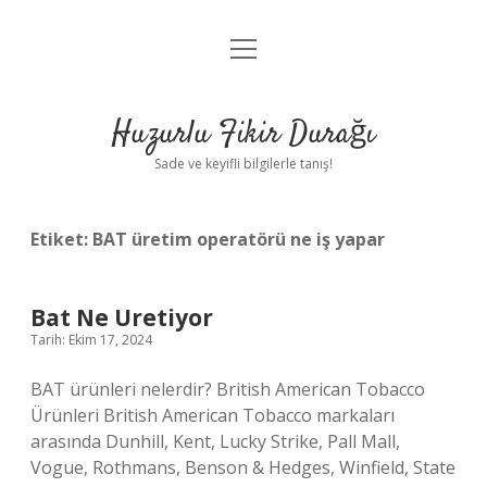
menüyü
Anasayfa
aç
Gizlilik Politikası
Huzurlu Fikir Durağı
Yasal Uyarı
Sade ve keyifli bilgilerle tanış!
Hakkımızda
Etiket:
BAT üretim operatörü ne iş yapar
Bat Ne Uretiyor
Tarih: Ekim 17, 2024
BAT ürünleri nelerdir? British American Tobacco
Ürünleri British American Tobacco markaları
arasında Dunhill, Kent, Lucky Strike, Pall Mall,
Vogue, Rothmans, Benson & Hedges, Winfield, State