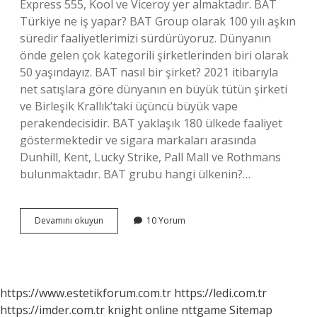
Express 555, Kool ve Viceroy yer almaktadır. BAT
Türkiye ne iş yapar? BAT Group olarak 100 yılı aşkın
süredir faaliyetlerimizi sürdürüyoruz. Dünyanın
önde gelen çok kategorili şirketlerinden biri olarak
50 yaşındayız. BAT nasıl bir şirket? 2021 itibarıyla
net satışlara göre dünyanın en büyük tütün şirketi
ve Birleşik Krallık’taki üçüncü büyük vape
perakendecisidir. BAT yaklaşık 180 ülkede faaliyet
göstermektedir ve sigara markaları arasında
Dunhill, Kent, Lucky Strike, Pall Mall ve Rothmans
bulunmaktadır. BAT grubu hangi ülkenin?…
Bat
Devamını okuyun
10 Yorum
Ne
Uretiyor
https://www.estetikforum.com.tr
https://ledi.com.tr
https://imder.com.tr
knight online
nttgame
Sitemap