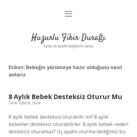
menüyü
Anasayfa
aç
Gizlilik Politikası
Huzurlu Fikir Durağı
Yasal Uyarı
Sade ve keyifli bilgilerle tanış!
Hakkımızda
Etiket:
Bebeğin yürümeye hazır olduğunu nasıl
anlarız
8 Aylık Bebek Desteksiz Oturur Mu
Tarih: Eylül 8, 2024
8 aylik bebek desteksiz oturabilir mi? 8 aylık
bebekler desteksiz oturabilirler. 8 aylık bebek neden
desteksiz oturamaz? Üç ayaklı oturma dediğimiz bu