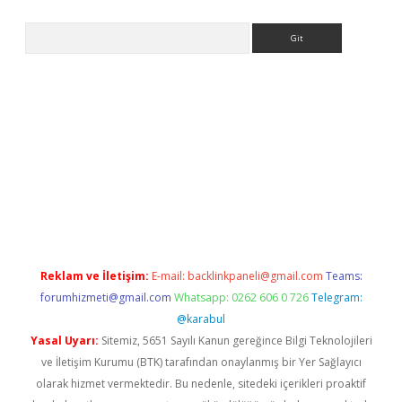
Arama
no/
betexpergir.net
Reklam ve İletişim:
E-mail:
backlinkpaneli@gmail.com
Teams:
forumhizmeti@gmail.com
Whatsapp: 0262 606 0 726
Telegram:
@karabul
Yasal Uyarı:
Sitemiz, 5651 Sayılı Kanun gereğince Bilgi Teknolojileri
ve İletişim Kurumu (BTK) tarafından onaylanmış bir Yer Sağlayıcı
olarak hizmet vermektedir. Bu nedenle, sitedeki içerikleri proaktif