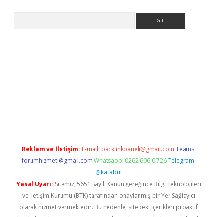
Arama
no/
betexpergir.net
Reklam ve İletişim:
E-mail:
backlinkpaneli@gmail.com
Teams:
forumhizmeti@gmail.com
Whatsapp: 0262 606 0 726
Telegram:
@karabul
Yasal Uyarı:
Sitemiz, 5651 Sayılı Kanun gereğince Bilgi Teknolojileri
ve İletişim Kurumu (BTK) tarafından onaylanmış bir Yer Sağlayıcı
olarak hizmet vermektedir. Bu nedenle, sitedeki içerikleri proaktif