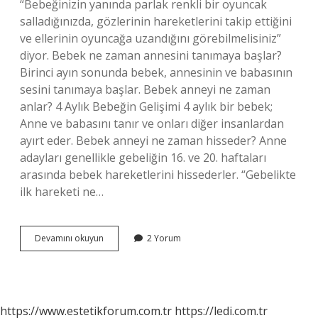
“Bebeğinizin yanında parlak renkli bir oyuncak
salladığınızda, gözlerinin hareketlerini takip ettiğini
ve ellerinin oyuncağa uzandığını görebilmelisiniz”
diyor. Bebek ne zaman annesini tanımaya başlar?
Birinci ayın sonunda bebek, annesinin ve babasının
sesini tanımaya başlar. Bebek anneyi ne zaman
anlar? 4 Aylık Bebeğin Gelişimi 4 aylık bir bebek;
Anne ve babasını tanır ve onları diğer insanlardan
ayırt eder. Bebek anneyi ne zaman hisseder? Anne
adayları genellikle gebeliğin 16. ve 20. haftaları
arasında bebek hareketlerini hissederler. “Gebelikte
ilk hareketi ne…
Bebek
Devamını okuyun
2 Yorum
Anneyi
Ne
Zaman
Takip
Eder
https://www.estetikforum.com.tr
https://ledi.com.tr