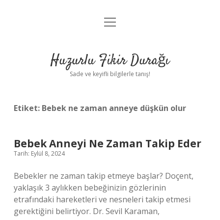
menüyü
Anasayfa
aç
Gizlilik Politikası
Huzurlu Fikir Durağı
Yasal Uyarı
Sade ve keyifli bilgilerle tanış!
Hakkımızda
Etiket:
Bebek ne zaman anneye düşkün olur
Bebek Anneyi Ne Zaman Takip Eder
Tarih: Eylül 8, 2024
Bebekler ne zaman takip etmeye başlar? Doçent,
yaklaşık 3 aylıkken bebeğinizin gözlerinin
etrafındaki hareketleri ve nesneleri takip etmesi
gerektiğini belirtiyor. Dr. Sevil Karaman,