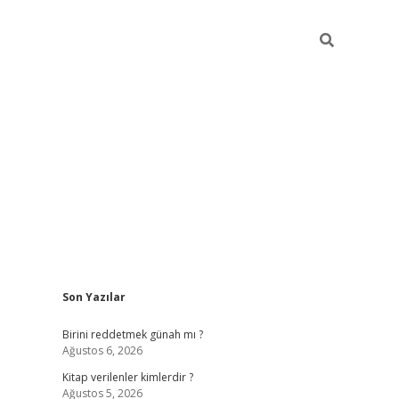
Sidebar
Son Yazılar
ilbet giriş
https://betexpergiris.casino/
betexp
Birini reddetmek günah mı ?
Ağustos 6, 2026
Kitap verilenler kimlerdir ?
Ağustos 5, 2026