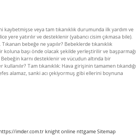
ni kaybetmişse veya tam tıkanıklık durumunda ilk yardım ve
ce yere yatırılır ve desteklenir (yabancı cisim çıkmasa bile).
 Tıkanan bebeğe ne yapılır? Bebeklerde tıkanıklık
 koluna başı önde olacak şekilde yerleştirilir ve başparmağ
 Bebeğin karnı desteklenir ve vücudun altında bir
kullanılır? Tam tıkanıklık: Hava girişinin tamamen tıkandığ
nefes alamaz, sanki acı çekiyormuş gibi ellerini boynuna
https://imder.com.tr
knight online
nttgame
Sitemap