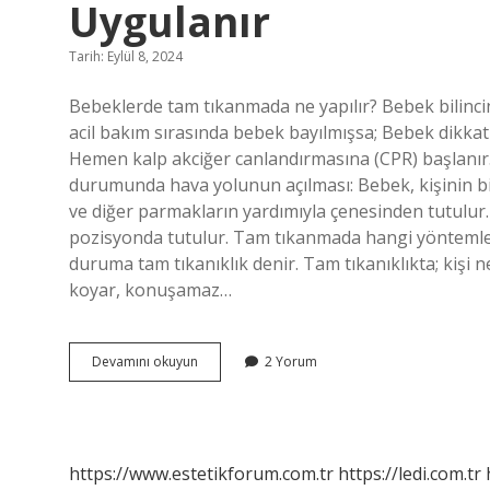
Uygulanır
Tarih: Eylül 8, 2024
Bebeklerde tam tıkanmada ne yapılır? Bebek bilinci
acil bakım sırasında bebek bayılmışsa; Bebek dikkatli
Hemen kalp akciğer canlandırmasına (CPR) başlanır.
durumunda hava yolunun açılması: Bebek, kişinin bir
ve diğer parmakların yardımıyla çenesinden tutulur.
pozisyonda tutulur. Tam tıkanmada hangi yöntemler 
duruma tam tıkanıklık denir. Tam tıkanıklıkta; kişi 
koyar, konuşamaz…
Tam
Devamını okuyun
2 Yorum
Tıkanma
Yaşayan
Bebekte
Ne
Uygulanır
https://www.estetikforum.com.tr
https://ledi.com.tr