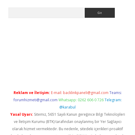
Arama
no/
betexpergir.net
Reklam ve İletişim:
E-mail:
backlinkpaneli@gmail.com
Teams:
forumhizmeti@gmail.com
Whatsapp: 0262 606 0 726
Telegram:
@karabul
Yasal Uyarı:
Sitemiz, 5651 Sayılı Kanun gereğince Bilgi Teknolojileri
ve İletişim Kurumu (BTK) tarafından onaylanmış bir Yer Sağlayıcı
olarak hizmet vermektedir. Bu nedenle, sitedeki içerikleri proaktif