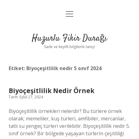
menüyü
Anasayfa
aç
Gizlilik Politikası
Huzurlu Fikir Durağı
Yasal Uyarı
Sade ve keyifli bilgilerle tanış!
Hakkımızda
Etiket:
Biyoçeşitlilik nedir 5 sınıf 2024
Biyoçeşitlilik Nedir Örnek
Tarih: Eylül 27, 2024
Biyoçeşitlilik örnekleri nelerdir? Bu türlere örnek
olarak; memeliler, kuş türleri, amfibiler, mercanlar,
tatlı su yengeç türleri verilebilir. Biyoçeşitlilik nedir 5.
sınıf örnek? Bir bölgede yaşayan türlerin çeşitliliği