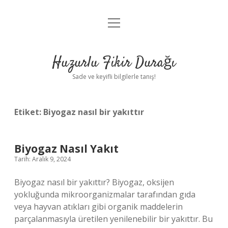
menüyü
Anasayfa
aç
Gizlilik Politikası
Huzurlu Fikir Durağı
Yasal Uyarı
Sade ve keyifli bilgilerle tanış!
Hakkımızda
Etiket:
Biyogaz nasıl bir yakıttır
Biyogaz Nasıl Yakıt
Tarih: Aralık 9, 2024
Biyogaz nasıl bir yakıttır? Biyogaz, oksijen
yokluğunda mikroorganizmalar tarafından gıda
veya hayvan atıkları gibi organik maddelerin
parçalanmasıyla üretilen yenilenebilir bir yakıttır. Bu