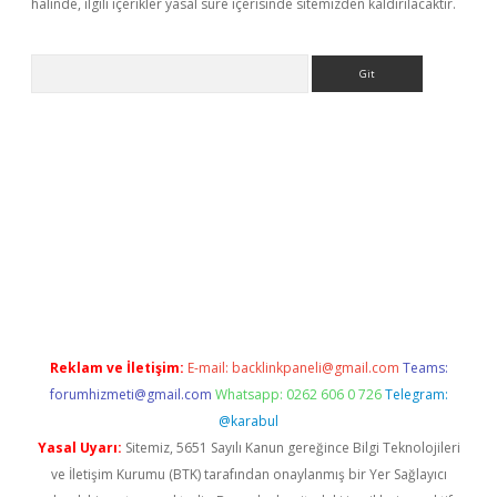
halinde, ilgili içerikler yasal süre içerisinde sitemizden kaldırılacaktır.
Arama
no/
betexpergir.net
Reklam ve İletişim:
E-mail:
backlinkpaneli@gmail.com
Teams:
forumhizmeti@gmail.com
Whatsapp: 0262 606 0 726
Telegram:
@karabul
Yasal Uyarı:
Sitemiz, 5651 Sayılı Kanun gereğince Bilgi Teknolojileri
ve İletişim Kurumu (BTK) tarafından onaylanmış bir Yer Sağlayıcı