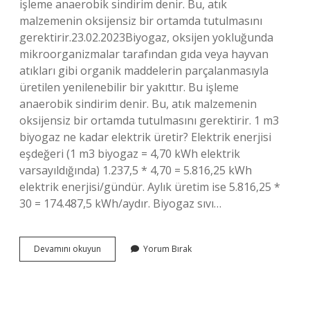
işleme anaerobik sindirim denir. Bu, atık
malzemenin oksijensiz bir ortamda tutulmasını
gerektirir.23.02.2023Biyogaz, oksijen yokluğunda
mikroorganizmalar tarafından gıda veya hayvan
atıkları gibi organik maddelerin parçalanmasıyla
üretilen yenilenebilir bir yakıttır. Bu işleme
anaerobik sindirim denir. Bu, atık malzemenin
oksijensiz bir ortamda tutulmasını gerektirir. 1 m3
biyogaz ne kadar elektrik üretir? Elektrik enerjisi
eşdeğeri (1 m3 biyogaz = 4,70 kWh elektrik
varsayıldığında) 1.237,5 * 4,70 = 5.816,25 kWh
elektrik enerjisi/gündür. Aylık üretim ise 5.816,25 *
30 = 174.487,5 kWh/aydır. Biyogaz sıvı…
Biyogaz
Devamını okuyun
Yorum Bırak
Nasıl
Yakıt