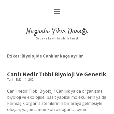
menüyü
Anasayfa
aç
Gizlilik Politikası
Huzurlu Fikir Durağı
Yasal Uyarı
Sade ve keyifli bilgilerle tanış!
Hakkımızda
Etiket:
Biyolojide Canlılar kaça ayrılır
Canlı Nedir Tıbbi Biyoloji Ve Genetik
Tarih: Eylül 11, 2024
Canlı nedir Tıbbi Biyoloji? Canlılık ya da organizma,
biyoloji ve ekolojide, basit yapısal moleküllerin ya da
karmaşık organ sistemlerinin bir araya gelmesiyle
oluşan, yaşama mümkün olduğunca uyum