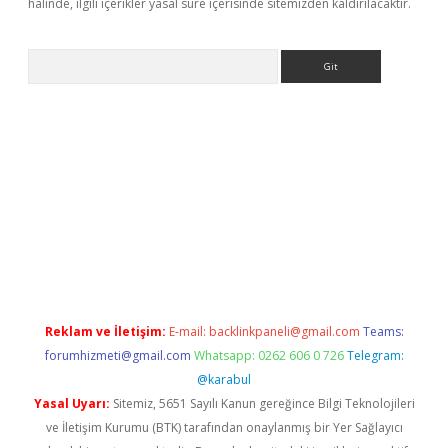
halinde, ilgili içerikler yasal süre içerisinde sitemizden kaldırılacaktır.
Arama
no/
betexpergir.net
Reklam ve İletişim:
E-mail:
backlinkpaneli@gmail.com
Teams:
forumhizmeti@gmail.com
Whatsapp: 0262 606 0 726
Telegram:
@karabul
Yasal Uyarı:
Sitemiz, 5651 Sayılı Kanun gereğince Bilgi Teknolojileri
ve İletişim Kurumu (BTK) tarafından onaylanmış bir Yer Sağlayıcı