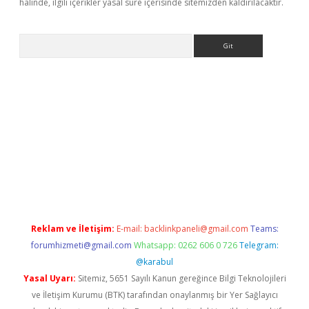
halinde, ilgili içerikler yasal süre içerisinde sitemizden kaldırılacaktır.
Arama
no/
betexpergir.net
Reklam ve İletişim:
E-mail:
backlinkpaneli@gmail.com
Teams:
forumhizmeti@gmail.com
Whatsapp: 0262 606 0 726
Telegram:
@karabul
Yasal Uyarı:
Sitemiz, 5651 Sayılı Kanun gereğince Bilgi Teknolojileri
ve İletişim Kurumu (BTK) tarafından onaylanmış bir Yer Sağlayıcı