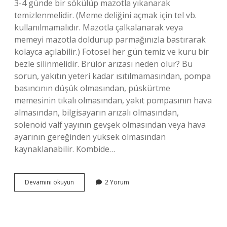
3-4 günde bir sökülüp mazotla yıkanarak
temizlenmelidir. (Meme deliğini açmak için tel vb.
kullanılmamalıdır. Mazotla çalkalanarak veya
memeyi mazotla doldurup parmağınızla bastırarak
kolayca açılabilir.) Fotosel her gün temiz ve kuru bir
bezle silinmelidir. Brülör arızası neden olur? Bu
sorun, yakıtın yeteri kadar ısıtılmamasından, pompa
basıncının düşük olmasından, püskürtme
memesinin tıkalı olmasından, yakıt pompasının hava
almasından, bilgisayarın arızalı olmasından,
solenoid valf yayının gevşek olmasından veya hava
ayarının gereğinden yüksek olmasından
kaynaklanabilir. Kombide…
Brülör
Devamını okuyun
2 Yorum
Nasıl
Temizlenir