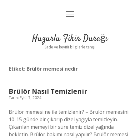
menüyü
Anasayfa
aç
Gizlilik Politikası
Huzurlu Fikir Durağı
Yasal Uyarı
Sade ve keyifli bilgilerle tanış!
Hakkımızda
Etiket:
Brülör memesi nedir
Brülör Nasıl Temizlenir
Tarih: Eylül 7, 2024
Brülör memesi ne ile temizlenir? – Brülör memesini
10-15 günde bir çıkarıp dizel yağıyla temizleyin.
Çıkarılan memeyi bir süre temiz dizel yağında
bekletin. Brülör bakımı nasıl yapılır? Brülör memesi