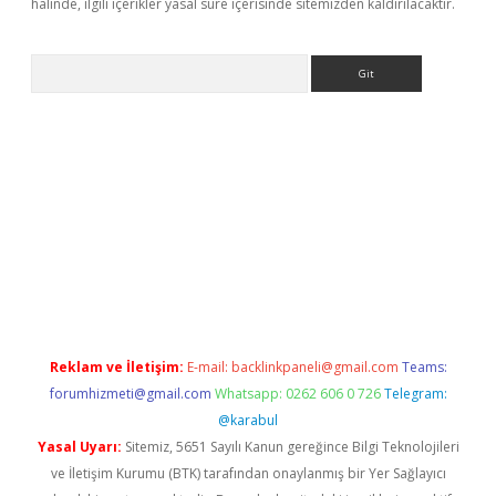
halinde, ilgili içerikler yasal süre içerisinde sitemizden kaldırılacaktır.
Arama
no/
betexpergir.net
Reklam ve İletişim:
E-mail:
backlinkpaneli@gmail.com
Teams:
forumhizmeti@gmail.com
Whatsapp: 0262 606 0 726
Telegram:
@karabul
Yasal Uyarı:
Sitemiz, 5651 Sayılı Kanun gereğince Bilgi Teknolojileri
ve İletişim Kurumu (BTK) tarafından onaylanmış bir Yer Sağlayıcı