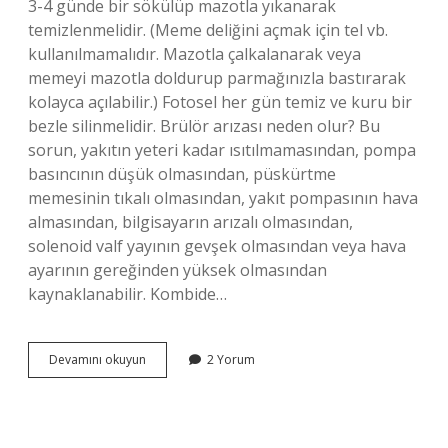
3-4 günde bir sökülüp mazotla yıkanarak
temizlenmelidir. (Meme deliğini açmak için tel vb.
kullanılmamalıdır. Mazotla çalkalanarak veya
memeyi mazotla doldurup parmağınızla bastırarak
kolayca açılabilir.) Fotosel her gün temiz ve kuru bir
bezle silinmelidir. Brülör arızası neden olur? Bu
sorun, yakıtın yeteri kadar ısıtılmamasından, pompa
basıncının düşük olmasından, püskürtme
memesinin tıkalı olmasından, yakıt pompasının hava
almasından, bilgisayarın arızalı olmasından,
solenoid valf yayının gevşek olmasından veya hava
ayarının gereğinden yüksek olmasından
kaynaklanabilir. Kombide…
Brülör
Devamını okuyun
2 Yorum
Nasıl
Temizlenir