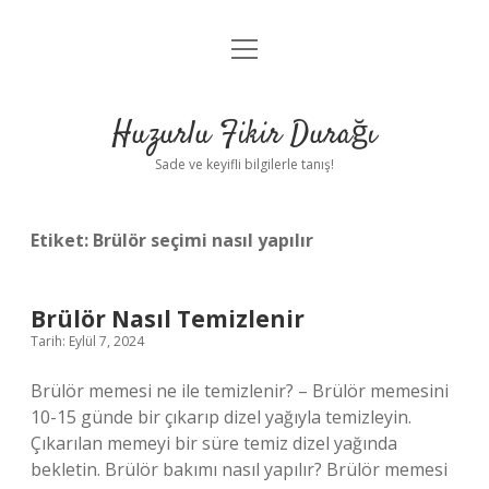
menüyü
Anasayfa
aç
Gizlilik Politikası
Huzurlu Fikir Durağı
Yasal Uyarı
Sade ve keyifli bilgilerle tanış!
Hakkımızda
Etiket:
Brülör seçimi nasıl yapılır
Brülör Nasıl Temizlenir
Tarih: Eylül 7, 2024
Brülör memesi ne ile temizlenir? – Brülör memesini
10-15 günde bir çıkarıp dizel yağıyla temizleyin.
Çıkarılan memeyi bir süre temiz dizel yağında
bekletin. Brülör bakımı nasıl yapılır? Brülör memesi