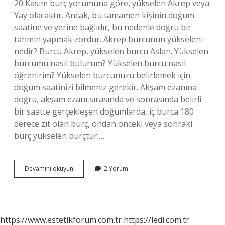
20 Kasım burç yorumuna göre, yükselen Akrep veya
Yay olacaktır. Ancak, bu tamamen kişinin doğum
saatine ve yerine bağlıdır, bu nedenle doğru bir
tahmin yapmak zordur. Akrep burcunun yükseleni
nedir? Burcu Akrep, yükselen burcu Aslan. Yükselen
burcumu nasıl bulurum? Yükselen burcu nasıl
öğrenirim? Yükselen burcunuzu belirlemek için
doğum saatinizi bilmeniz gerekir. Akşam ezanına
doğru, akşam ezanı sırasında ve sonrasında belirli
bir saatte gerçekleşen doğumlarda, iç burca 180
derece zıt olan burç, ondan önceki veya sonraki
burç yükselen burçtur.…
20
Devamını okuyun
2 Yorum
Kasım
Akrep
Burcunun
Yükseleni
Nedir
https://www.estetikforum.com.tr
https://ledi.com.tr