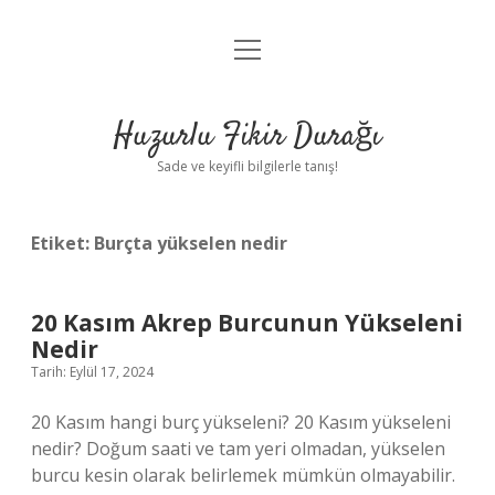
menüyü
Anasayfa
aç
Gizlilik Politikası
Huzurlu Fikir Durağı
Yasal Uyarı
Sade ve keyifli bilgilerle tanış!
Hakkımızda
Etiket:
Burçta yükselen nedir
20 Kasım Akrep Burcunun Yükseleni
Nedir
Tarih: Eylül 17, 2024
20 Kasım hangi burç yükseleni? 20 Kasım yükseleni
nedir? Doğum saati ve tam yeri olmadan, yükselen
burcu kesin olarak belirlemek mümkün olmayabilir.