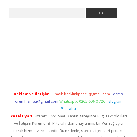
Arama
no/
betexpergir.net
Reklam ve İletişim:
E-mail:
backlinkpaneli@gmail.com
Teams:
forumhizmeti@gmail.com
Whatsapp: 0262 606 0 726
Telegram:
@karabul
Yasal Uyarı:
Sitemiz, 5651 Sayılı Kanun gereğince Bilgi Teknolojileri
ve İletişim Kurumu (BTK) tarafından onaylanmış bir Yer Sağlayıcı
olarak hizmet vermektedir. Bu nedenle, sitedeki içerikleri proaktif