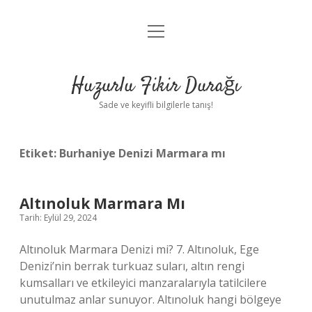
menüyü
Anasayfa
aç
Gizlilik Politikası
Huzurlu Fikir Durağı
Yasal Uyarı
Sade ve keyifli bilgilerle tanış!
Hakkımızda
Etiket:
Burhaniye Denizi Marmara mı
Altınoluk Marmara Mı
Tarih: Eylül 29, 2024
Altınoluk Marmara Denizi mi? 7. Altınoluk, Ege
Denizi’nin berrak turkuaz suları, altın rengi
kumsalları ve etkileyici manzaralarıyla tatilcilere
unutulmaz anlar sunuyor. Altınoluk hangi bölgeye