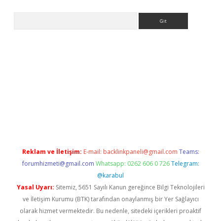
Arama
riş
https://betexpergiris.casino/
betexpergir.net
Reklam ve İletişim:
E-mail:
backlinkpaneli@gmail.com
Teams:
forumhizmeti@gmail.com
Whatsapp: 0262 606 0 726
Telegram:
@karabul
Yasal Uyarı:
Sitemiz, 5651 Sayılı Kanun gereğince Bilgi Teknolojileri
ve İletişim Kurumu (BTK) tarafından onaylanmış bir Yer Sağlayıcı
olarak hizmet vermektedir. Bu nedenle, sitedeki içerikleri proaktif