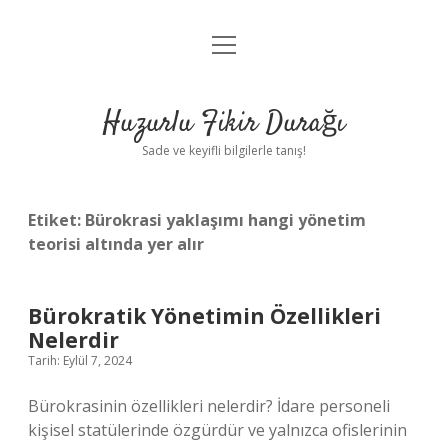
menüyü
Anasayfa
aç
Gizlilik Politikası
Huzurlu Fikir Durağı
Yasal Uyarı
Sade ve keyifli bilgilerle tanış!
Hakkımızda
Etiket:
Bürokrasi yaklaşımı hangi yönetim
teorisi altında yer alır
Bürokratik Yönetimin Özellikleri
Nelerdir
Tarih: Eylül 7, 2024
Bürokrasinin özellikleri nelerdir? İdare personeli
kişisel statülerinde özgürdür ve yalnızca ofislerinin