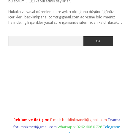
bu sorumluluğu kabul etmiş sayılırlar.
Hukuka ve yasal düzenlemelere aykırı olduğunu düşündüğünüz
içerikleri,
backlinkpanelicomtr@gmail.com
adresine bildirmeniz
halinde, ilgili içerikler yasal süre içerisinde sitemizden kaldırılacaktır.
Arama
o/
betexpergir.net
Reklam ve İletişim:
E-mail:
backlinkpaneli@gmail.com
Teams:
forumhizmeti@gmail.com
Whatsapp: 0262 606 0 726
Telegram: