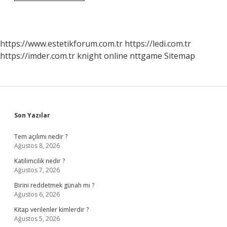
Yönetimin
Özellikleri
Nelerdir
https://www.estetikforum.com.tr
https://ledi.com.tr
https://imder.com.tr
knight online
nttgame
Sitemap
Sidebar
Son Yazılar
Tem açılımı nedir ?
Ağustos 8, 2026
Katilimcilik nedir ?
Ağustos 7, 2026
Birini reddetmek günah mı ?
Ağustos 6, 2026
Kitap verilenler kimlerdir ?
Ağustos 5, 2026