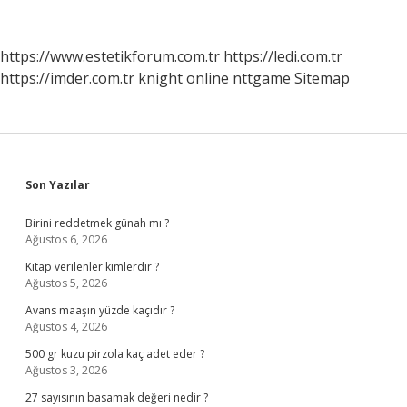
Mı
https://www.estetikforum.com.tr
https://ledi.com.tr
https://imder.com.tr
knight online
nttgame
Sitemap
Sidebar
Son Yazılar
Birini reddetmek günah mı ?
Ağustos 6, 2026
Kitap verilenler kimlerdir ?
Ağustos 5, 2026
Avans maaşın yüzde kaçıdır ?
Ağustos 4, 2026
500 gr kuzu pirzola kaç adet eder ?
Ağustos 3, 2026
27 sayısının basamak değeri nedir ?