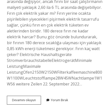
arasında değişiyor, ancak fırını bir saat çalıştırmanın
maliyeti yaklaşık 2,60 ila 6 TL arasında değişebiliyor.
Fırın çok elektrik yakar mı? Fırın yerine ocakta
pişirilebilen yiyecekleri pişirmek elektrik tasarrufu
sağlar, çünkü fırın en çok elektrik tüketen ev
aletlerinden biridir. 180 derece fırın ne kadar
elektrik harcar? Bunu göz önünde bulundurarak,
bir fırının 180 derece sıcaklığa ulaşması için yaklaşık
0,85 kWh enerji tüketmesi gerekiyor. Fırın kaç watt
çeker? Elektrische Haushaltsgeräte
StromverbrauchstabelleElektrogerätMinimale
LeistungMaximale
LeistungOfen2150W2150WFilterkaffeemaschine800
W1100WLeuchtstofflampe28W45WNachtlampe1W1
W56 weitere Zeilen 22. September 2022…
Fırın
Devamını okuyun
Yorum Bırak
Çok
Yakar