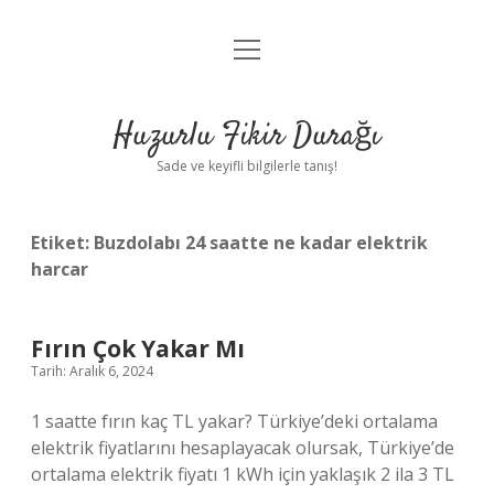
menüyü
Anasayfa
aç
Gizlilik Politikası
Huzurlu Fikir Durağı
Yasal Uyarı
Sade ve keyifli bilgilerle tanış!
Hakkımızda
Etiket:
Buzdolabı 24 saatte ne kadar elektrik
harcar
Fırın Çok Yakar Mı
Tarih: Aralık 6, 2024
1 saatte fırın kaç TL yakar? Türkiye’deki ortalama
elektrik fiyatlarını hesaplayacak olursak, Türkiye’de
ortalama elektrik fiyatı 1 kWh için yaklaşık 2 ila 3 TL