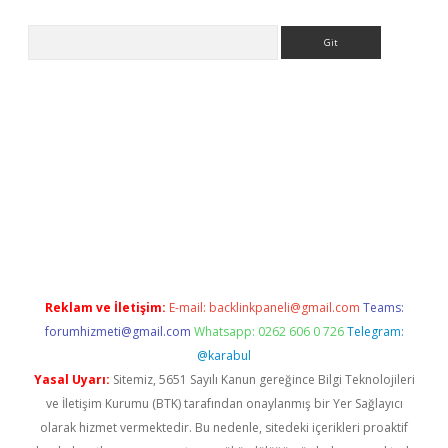
Arama
no/
betexpergir.net
Reklam ve İletişim:
E-mail:
backlinkpaneli@gmail.com
Teams:
forumhizmeti@gmail.com
Whatsapp: 0262 606 0 726
Telegram:
@karabul
Yasal Uyarı:
Sitemiz, 5651 Sayılı Kanun gereğince Bilgi Teknolojileri
ve İletişim Kurumu (BTK) tarafından onaylanmış bir Yer Sağlayıcı
olarak hizmet vermektedir. Bu nedenle, sitedeki içerikleri proaktif