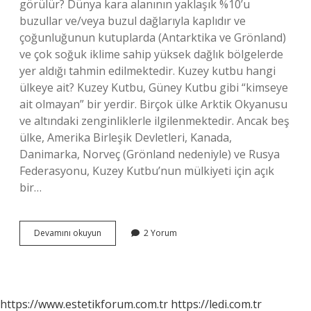
görülür? Dünya kara alanının yaklaşık %10’u
buzullar ve/veya buzul dağlarıyla kaplıdır ve
çoğunluğunun kutuplarda (Antarktika ve Grönland)
ve çok soğuk iklime sahip yüksek dağlık bölgelerde
yer aldığı tahmin edilmektedir. Kuzey kutbu hangi
ülkeye ait? Kuzey Kutbu, Güney Kutbu gibi “kimseye
ait olmayan” bir yerdir. Birçok ülke Arktik Okyanusu
ve altındaki zenginliklerle ilgilenmektedir. Ancak beş
ülke, Amerika Birleşik Devletleri, Kanada,
Danimarka, Norveç (Grönland nedeniyle) ve Rusya
Federasyonu, Kuzey Kutbu’nun mülkiyeti için açık
bir…
Buzullar
Devamını okuyun
2 Yorum
Hangi
Ülkeye
Ait
https://www.estetikforum.com.tr
https://ledi.com.tr