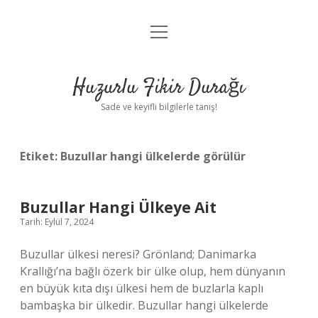
menüyü
Anasayfa
aç
Gizlilik Politikası
Huzurlu Fikir Durağı
Yasal Uyarı
Sade ve keyifli bilgilerle tanış!
Hakkımızda
Etiket:
Buzullar hangi ülkelerde görülür
Buzullar Hangi Ülkeye Ait
Tarih: Eylül 7, 2024
Buzullar ülkesi neresi? Grönland; Danimarka
Krallığı’na bağlı özerk bir ülke olup, hem dünyanın
en büyük kıta dışı ülkesi hem de buzlarla kaplı
bambaşka bir ülkedir. Buzullar hangi ülkelerde