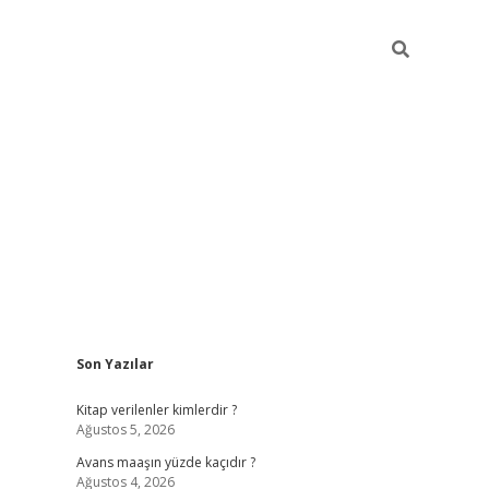
Sidebar
Son Yazılar
ilbet giriş
https://betexpergiris.casino/
betexp
Kitap verilenler kimlerdir ?
Ağustos 5, 2026
Avans maaşın yüzde kaçıdır ?
Ağustos 4, 2026