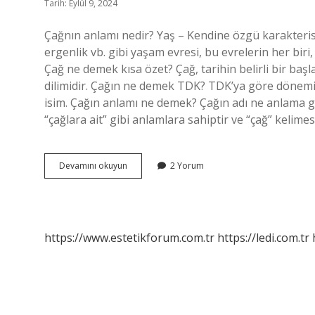
Tarih: Eylül 9, 2024
Çağnın anlamı nedir? Yaş – Kendine özgü karakteristi
ergenlik vb. gibi yaşam evresi, bu evrelerin her biri,
Çağ ne demek kısa özet? Çağ, tarihin belirli bir ba
dilimidir. Çağın ne demek TDK? TDK’ya göre dönemin
isim. Çağın anlamı ne demek? Çağın adı ne anlama gel
“çağlara ait” gibi anlamlara sahiptir ve “çağ” kelimesi
Çağnı
Devamını okuyun
2 Yorum
Ne
Demek
https://www.estetikforum.com.tr
https://ledi.com.tr