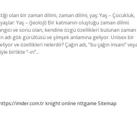
ği olan bir zaman dilimi, zaman dilimi, yaş: Yaş – Çocukluk,
 yaşlar: Yaş – (Jeoloji) Bir katmanın oluştuğu zaman dilimi.
şlangıcı ve sonu olan, kendine özgü özellikleri bulunan zaman
 adı gök gürültüsü ve şimşek anlamına geliyor. Unisex bir
iyor ve özellikleri nelerdir? Çağın adı, “bu çağın insanı” vey
yle birlikte “-ın”…
https://imder.com.tr
knight online
nttgame
Sitemap