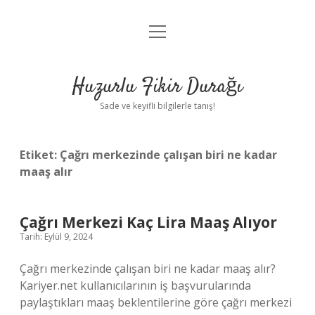
menüyü
Anasayfa
aç
Gizlilik Politikası
Huzurlu Fikir Durağı
Yasal Uyarı
Sade ve keyifli bilgilerle tanış!
Hakkımızda
Etiket:
Çağrı merkezinde çalışan biri ne kadar
maaş alır
Çağrı Merkezi Kaç Lira Maaş Alıyor
Tarih: Eylül 9, 2024
Çağrı merkezinde çalışan biri ne kadar maaş alır?
Kariyer.net kullanıcılarının iş başvurularında
paylaştıkları maaş beklentilerine göre çağrı merkezi