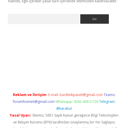
halinde, ilgili içerikler yasal süre içerisinde sitemizden kaldırılacaktır.
Arama
asino/
betexpergir.net
Reklam ve İletişim:
E-mail:
backlinkpaneli@gmail.com
Teams:
forumhizmeti@gmail.com
Whatsapp: 0262 606 0 726
Telegram:
@karabul
Yasal Uyarı:
Sitemiz, 5651 Sayılı Kanun gereğince Bilgi Teknolojileri
ve İletişim Kurumu (BTK) tarafından onaylanmış bir Yer Sağlayıcı