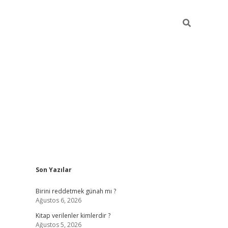
Sidebar
Son Yazılar
ilbet giriş
https://betexpergiris.casino/
betexp
Birini reddetmek günah mı ?
Ağustos 6, 2026
Kitap verilenler kimlerdir ?
Ağustos 5, 2026