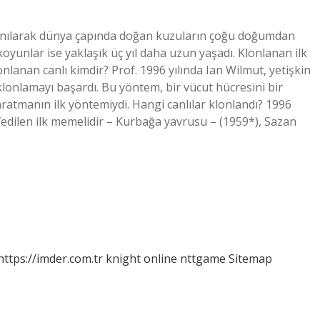
lanılarak dünya çapında doğan kuzuların çoğu doğumdan
koyunlar ise yaklaşık üç yıl daha uzun yaşadı. Klonlanan ilk
klonlanan canlı kimdir? Prof. 1996 yılında Ian Wilmut, yetişkin
lonlamayı başardı. Bu yöntem, bir vücut hücresini bir
yaratmanın ilk yöntemiydi. Hangi canlılar klonlandı? 1996
fedilen ilk memelidir – Kurbağa yavrusu – (1959*), Sazan
https://imder.com.tr
knight online
nttgame
Sitemap