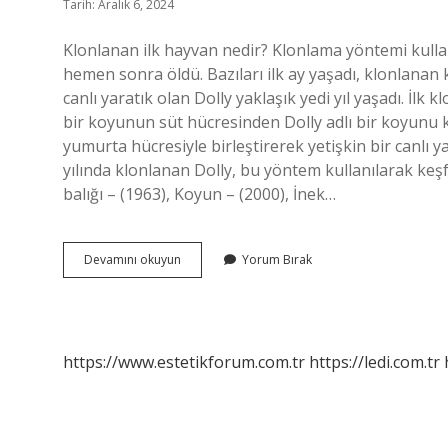
Tarih: Aralık 6, 2024
Klonlanan ilk hayvan nedir? Klonlama yöntemi kul
hemen sonra öldü. Bazıları ilk ay yaşadı, klonlanan 
canlı yaratık olan Dolly yaklaşık yedi yıl yaşadı. İlk 
bir koyunun süt hücresinden Dolly adlı bir koyunu k
yumurta hücresiyle birleştirerek yetişkin bir canlı 
yılında klonlanan Dolly, bu yöntem kullanılarak keş
balığı – (1963), Koyun – (2000), İnek…
Ilk
Devamını okuyun
Yorum Bırak
Klonlanan
Canlı
Nedir
https://www.estetikforum.com.tr
https://ledi.com.tr