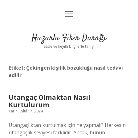
menüyü
Anasayfa
aç
Gizlilik Politikası
Huzurlu Fikir Durağı
Yasal Uyarı
Sade ve keyifli bilgilerle tanış!
Hakkımızda
Etiket:
Çekingen kişilik bozukluğu nasıl tedavi
edilir
Utangaç Olmaktan Nasıl
Kurtulurum
Tarih: Eylül 17, 2024
Utangaçlıktan kurtulmak için ne yapmalı? Herkesin
utangaçlık seviyesi farklıdır. Ancak, bunun