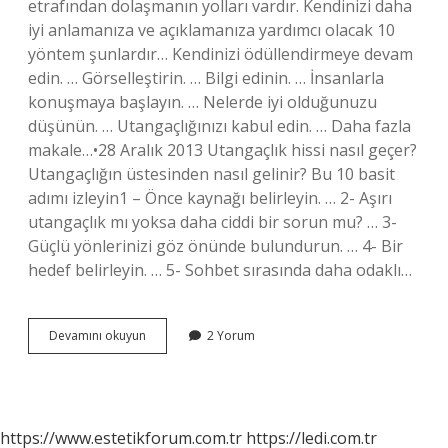
etrafından dolaşmanın yolları vardır. Kendinizi daha
iyi anlamanıza ve açıklamanıza yardımcı olacak 10
yöntem şunlardır… Kendinizi ödüllendirmeye devam
edin. … Görselleştirin. … Bilgi edinin. … İnsanlarla
konuşmaya başlayın. … Nelerde iyi olduğunuzu
düşünün. … Utangaçlığınızı kabul edin. … Daha fazla
makale…•28 Aralık 2013 Utangaçlık hissi nasıl geçer?
Utangaçlığın üstesinden nasıl gelinir? Bu 10 basit
adımı izleyin1 – Önce kaynağı belirleyin. … 2- Aşırı
utangaçlık mı yoksa daha ciddi bir sorun mu? … 3-
Güçlü yönlerinizi göz önünde bulundurun. … 4- Bir
hedef belirleyin. … 5- Sohbet sırasında daha odaklı…
Utangaç
Devamını okuyun
2 Yorum
Olmaktan
Nasıl
Kurtulurum
https://www.estetikforum.com.tr
https://ledi.com.tr