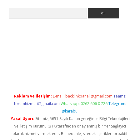
Arama
o/
betexpergir.net
Reklam ve İletişim:
E-mail:
backlinkpaneli@gmail.com
Teams:
forumhizmeti@gmail.com
Whatsapp: 0262 606 0 726
Telegram:
@karabul
Yasal Uyarı:
Sitemiz, 5651 Sayılı Kanun gereğince Bilgi Teknolojileri
ve İletişim Kurumu (BTK) tarafından onaylanmış bir Yer Sağlayıcı
olarak hizmet vermektedir. Bu nedenle, sitedeki içerikleri proaktif