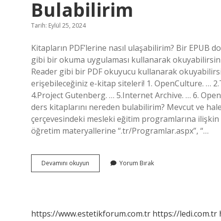
Bulabilirim
Tarih: Eylül 25, 2024
Kitapların PDF’lerine nasıl ulaşabilirim? Bir EPUB do
gibi bir okuma uygulaması kullanarak okuyabilirsini
Reader gibi bir PDF okuyucu kullanarak okuyabilirsi
erişebileceğiniz e-kitap siteleri! 1. OpenCulture. … 
4.Project Gutenberg. … 5.Internet Archive. … 6. Ope
ders kitaplarını nereden bulabilirim? Mevcut ve h
çerçevesindeki mesleki eğitim programlarına ilişkin h
öğretim materyallerine “.tr/Programlar.aspx”, “…
Ders
Devamını okuyun
Yorum Bırak
Kitapların
Pdf
Lerini
Nereden
Bulabilirim
https://www.estetikforum.com.tr
https://ledi.com.tr