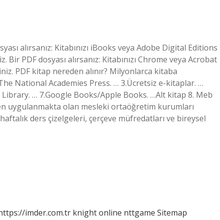
syası alırsanız: Kitabınızı iBooks veya Adobe Digital Editions
z. Bir PDF dosyası alırsanız: Kitabınızı Chrome veya Acrobat
niz. PDF kitap nereden alınır? Milyonlarca kitaba
2.The National Academies Press. … 3.Ücretsiz e-kitaplar. …
n Library. … 7.Google Books/Apple Books. …Alt kitap 8. Meb
alen uygulanmakta olan mesleki ortaöğretim kurumları
aftalık ders çizelgeleri, çerçeve müfredatları ve bireysel
https://imder.com.tr
knight online
nttgame
Sitemap