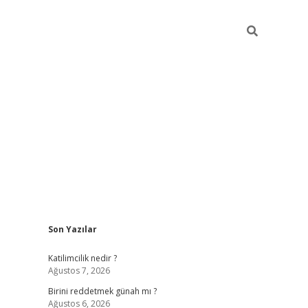
Sidebar
Son Yazılar
ilbet giriş
https://betexpergiris.casino/
betexp
Katilimcilik nedir ?
Ağustos 7, 2026
Birini reddetmek günah mı ?
Ağustos 6, 2026