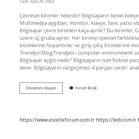
Tarih: Eylül 25, 2024
Çevresel birimler nelerdir? Bilgisayarın temel bileşe
Multimedya aygıtları, monitör, klavye, fare, yazıcı vb
Bilgisayar çevre birimleri kaça ayrılır? Bu birimler; Gi
üzere üç gruba ayrılır. Her birimin işlevsel farklılıkl
birimlerine hoparlörler ve giriş-çıkış birimlerine mod
Trendyol BlogTrendyol › computer-environment-u
Bilgisayar aygıtı nedir? Bilgisayarın tüm fiziksel p
denir. Bilgisayarın vazgeçilmez 4 parçası vardır: ana
Çevresel
Devamını okuyun
Yorum Bırak
Cihazlar
Nelerdir
https://www.estetikforum.com.tr
https://ledi.com.tr