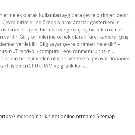
nlerine ek olarak kullanılan aygıtlara çevre birimleri denir.
. Çevre birimlerine örnek olarak araçlar gösterilebilir.
riş birimleri, çıkış birimleri ve giriş-çıkış birimleri olmak
arı vardır. Giriş birimlerine örnek olarak fare, kamera, çıkış
emler verilebilir. Bilgisayar çevre birimleri nelerdir? –
nits-n…Trendyol › computer-environment-units-n…
arçalarının birleşiminden oluşan sisteme bilgisayar donanımı
kart, işlemci (CPU), RAM ve grafik kartı.…
https://imder.com.tr
knight online
nttgame
Sitemap