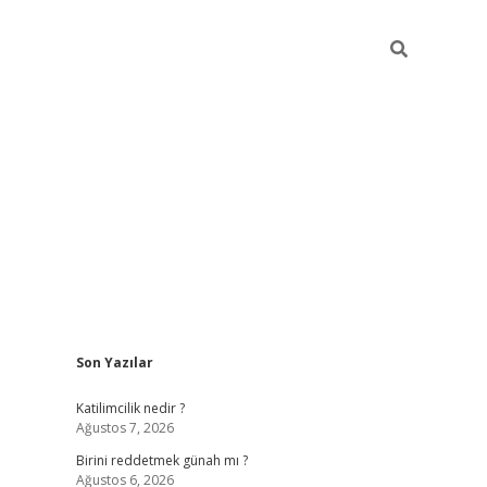
Sidebar
Son Yazılar
ilbet giriş
https://betexpergiris.casino/
bete
Katilimcilik nedir ?
Ağustos 7, 2026
Birini reddetmek günah mı ?
Ağustos 6, 2026