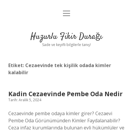
menüyü
Anasayfa
aç
Gizlilik Politikası
Huzurlu Fikir Durağı
Yasal Uyarı
Sade ve keyifli bilgilerle tanış!
Hakkımızda
Etiket:
Cezaevinde tek kişilik odada kimler
kalabilir
Kadin Cezaevinde Pembe Oda Nedir
Tarih: Aralık 5, 2024
Cezaevinde pembe odaya kimler girer? Cezaevi
Pembe Oda Görünümünden Kimler Faydalanabilir?
Ceza infaz kurumlarında bulunan evli hükümlüler ve