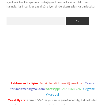
içerikleri,
backlinkpanelicomtr@gmail.com
adresine bildirmeniz
halinde, ilgili içerikler yasal süre içerisinde sitemizden kaldırılacaktır.
Arama
no/
betexpergir.net
Reklam ve İletişim:
E-mail:
backlinkpaneli@gmail.com
Teams:
forumhizmeti@gmail.com
Whatsapp: 0262 606 0 726
Telegram:
@karabul
Yasal Uyarı:
Sitemiz, 5651 Sayılı Kanun gereğince Bilgi Teknolojileri