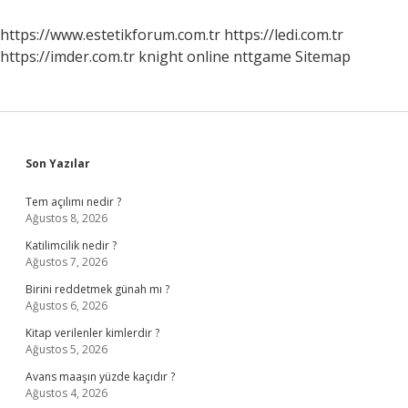
Nedir
https://www.estetikforum.com.tr
https://ledi.com.tr
https://imder.com.tr
knight online
nttgame
Sitemap
Sidebar
Son Yazılar
Tem açılımı nedir ?
Ağustos 8, 2026
Katilimcilik nedir ?
Ağustos 7, 2026
Birini reddetmek günah mı ?
Ağustos 6, 2026
Kitap verilenler kimlerdir ?
Ağustos 5, 2026
Avans maaşın yüzde kaçıdır ?
Ağustos 4, 2026