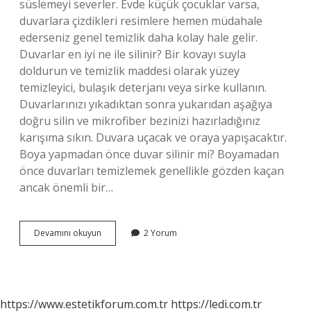
süslemeyi severler. Evde küçük çocuklar varsa,
duvarlara çizdikleri resimlere hemen müdahale
ederseniz genel temizlik daha kolay hale gelir.
Duvarlar en iyi ne ile silinir? Bir kovayı suyla
doldurun ve temizlik maddesi olarak yüzey
temizleyici, bulaşık deterjanı veya sirke kullanın.
Duvarlarınızı yıkadıktan sonra yukarıdan aşağıya
doğru silin ve mikrofiber bezinizi hazırladığınız
karışıma sıkın. Duvara uçacak ve oraya yapışacaktır.
Boya yapmadan önce duvar silinir mi? Boyamadan
önce duvarları temizlemek genellikle gözden kaçan
ancak önemli bir…
Duvarlar
Devamını okuyun
2 Yorum
Kaç
Ayda
Bir
Silinir
https://www.estetikforum.com.tr
https://ledi.com.tr