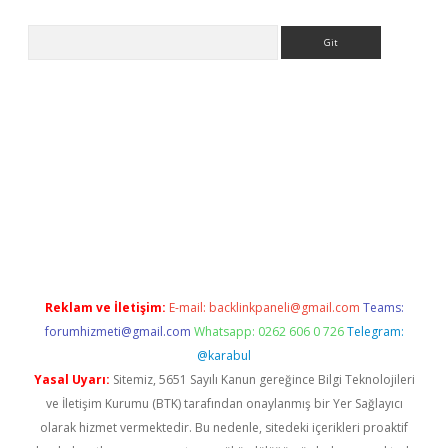
Arama
no/
betexpergir.net
Reklam ve İletişim:
E-mail:
backlinkpaneli@gmail.com
Teams:
forumhizmeti@gmail.com
Whatsapp: 0262 606 0 726
Telegram:
@karabul
Yasal Uyarı:
Sitemiz, 5651 Sayılı Kanun gereğince Bilgi Teknolojileri
ve İletişim Kurumu (BTK) tarafından onaylanmış bir Yer Sağlayıcı
olarak hizmet vermektedir. Bu nedenle, sitedeki içerikleri proaktif