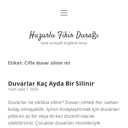
menüyü
Anasayfa
aç
Gizlilik Politikası
Huzurlu Fikir Durağı
Yasal Uyarı
Sade ve keyifli bilgilerle tanış!
Hakkımızda
Etiket:
Cifle duvar silinir mi
Duvarlar Kaç Ayda Bir Silinir
Tarih: Eylül 7, 2024
Duvarlar ne sıklıkla silinir? Duvarı silmek her zaman
kolay olmayabilir. İşinizi kolaylaştırmak için duvarları
yılda en az bir veya iki kez düzenli olarak
silebilirsiniz. Çocuklar duvarları resimleriyle