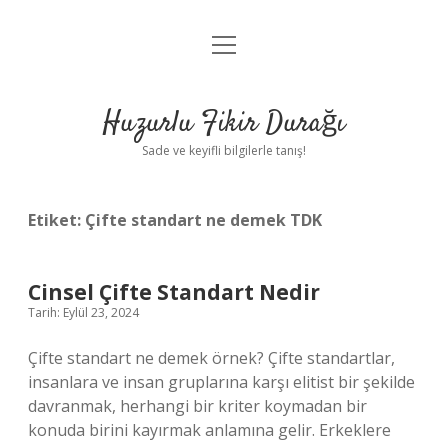
menüyü
Anasayfa
aç
Gizlilik Politikası
Huzurlu Fikir Durağı
Yasal Uyarı
Sade ve keyifli bilgilerle tanış!
Hakkımızda
Etiket:
Çifte standart ne demek TDK
Cinsel Çifte Standart Nedir
Tarih: Eylül 23, 2024
Çifte standart ne demek örnek? Çifte standartlar,
insanlara ve insan gruplarına karşı elitist bir şekilde
davranmak, herhangi bir kriter koymadan bir
konuda birini kayırmak anlamına gelir. Erkeklere