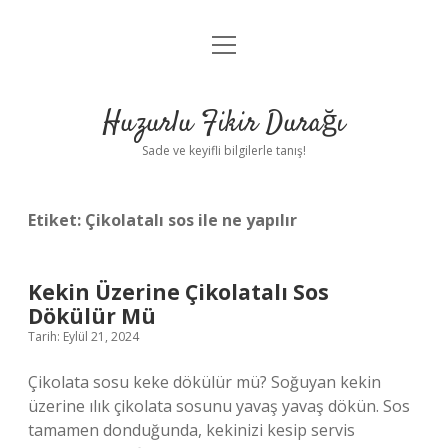
menüyü
Anasayfa
aç
Gizlilik Politikası
Huzurlu Fikir Durağı
Yasal Uyarı
Sade ve keyifli bilgilerle tanış!
Hakkımızda
Etiket:
Çikolatalı sos ile ne yapılır
Kekin Üzerine Çikolatalı Sos
Dökülür Mü
Tarih: Eylül 21, 2024
Çikolata sosu keke dökülür mü? Soğuyan kekin
üzerine ılık çikolata sosunu yavaş yavaş dökün. Sos
tamamen donduğunda, kekinizi kesip servis