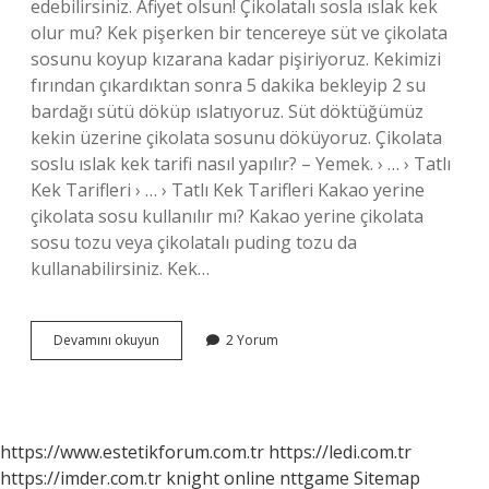
edebilirsiniz. Afiyet olsun! Çikolatalı sosla ıslak kek
olur mu? Kek pişerken bir tencereye süt ve çikolata
sosunu koyup kızarana kadar pişiriyoruz. Kekimizi
fırından çıkardıktan sonra 5 dakika bekleyip 2 su
bardağı sütü döküp ıslatıyoruz. Süt döktüğümüz
kekin üzerine çikolata sosunu döküyoruz. Çikolata
soslu ıslak kek tarifi nasıl yapılır? – Yemek. › … › Tatlı
Kek Tarifleri › … › Tatlı Kek Tarifleri Kakao yerine
çikolata sosu kullanılır mı? Kakao yerine çikolata
sosu tozu veya çikolatalı puding tozu da
kullanabilirsiniz. Kek…
Kekin
Devamını okuyun
2 Yorum
Üzerine
Çikolatalı
Sos
Dökülür
Mü
https://www.estetikforum.com.tr
https://ledi.com.tr
https://imder.com.tr
knight online
nttgame
Sitemap