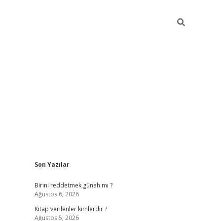
Sidebar
Son Yazılar
ilbet giriş
https://betexpergiris.casino/
be
Birini reddetmek günah mı ?
Ağustos 6, 2026
Kitap verilenler kimlerdir ?
Ağustos 5, 2026