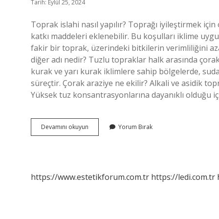
Tarih: Eylül 25, 2024
Toprak islahi nasıl yapılır? Toprağı iyileştirmek için 
katkı maddeleri eklenebilir. Bu koşulları iklime uyg
fakir bir toprak, üzerindeki bitkilerin verimliliğini 
diğer adı nedir? Tuzlu topraklar halk arasında çorak
kurak ve yarı kurak iklimlere sahip bölgelerde, suda
süreçtir. Çorak araziye ne ekilir? Alkali ve asidik to
Yüksek tuz konsantrasyonlarına dayanıklı olduğu iç
Çorak
Devamını okuyun
Yorum Bırak
Toprak
Nasıl
Islah
Edilir
https://www.estetikforum.com.tr
https://ledi.com.tr