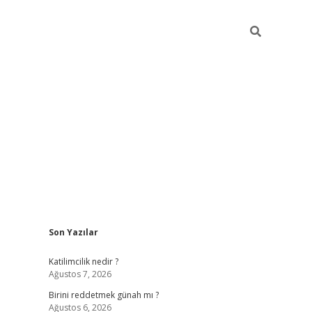
Sidebar
Son Yazılar
ilbet giriş
https://betexpergiris.casino/
betexp
Katilimcilik nedir ?
Ağustos 7, 2026
Birini reddetmek günah mı ?
Ağustos 6, 2026