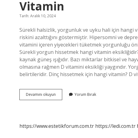
Vitamin
Tarih: Aralık 10, 2024
Sürekli halsizlik, yorgunluk ve uyku hali için hangi
riskini azalttığını göstermiştir. Hipersomni ve dep
vitamini içeren yiyecekleri tüketmek yorgunluğu önl
Sürekli yorgun hissetmek hangi vitamin eksikliğidir
kaynak güneş ışığıdır. Bazı miktarlar bitkisel ve hay
olmasına rağmen D vitamini eksikliği yaygındır. Yorgu
belirtileridir. Dinç hissetmek için hangi vitamin? D v
Sürekli
Devamını okuyun
Yorum Bırak
Yorgun
Ve
Uykulu
Hissetmek
Hangi
https://www.estetikforum.com.tr
https://ledi.com.tr
Vitamin