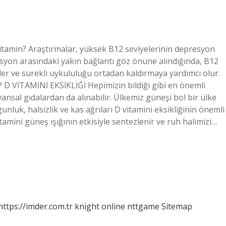
 vitamin? Araştırmalar, yüksek B12 seviyelerinin depresyon
resyon arasındaki yakın bağlantı göz önüne alındığında, B12
er ve sürekli uykululuğu ortadan kaldırmaya yardımcı olur.
? D VİTAMİNİ EKSİKLİĞİ Hepimizin bildiği gibi en önemli
vansal gıdalardan da alınabilir. Ülkemiz güneşi bol bir ülke
nluk, halsizlik ve kas ağrıları D vitamini eksikliğinin önemli
itamini güneş ışığının etkisiyle sentezlenir ve ruh halimizi…
https://imder.com.tr
knight online
nttgame
Sitemap