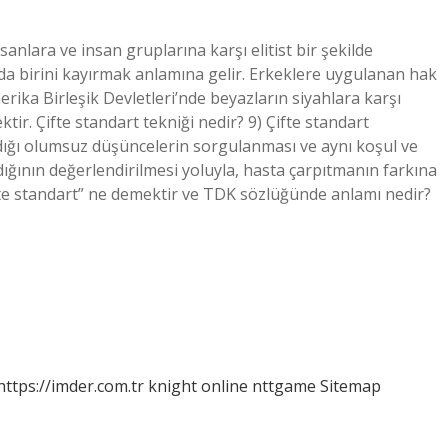
anlara ve insan gruplarına karşı elitist bir şekilde
a birini kayırmak anlamına gelir. Erkeklere uygulanan hak
ika Birleşik Devletleri’nde beyazların siyahlara karşı
tir. Çifte standart tekniği nedir? 9) Çifte standart
ndığı olumsuz düşüncelerin sorgulanması ve aynı koşul ve
madığının değerlendirilmesi yoluyla, hasta çarpıtmanın farkına
ifte standart” ne demektir ve TDK sözlüğünde anlamı nedir?
https://imder.com.tr
knight online
nttgame
Sitemap