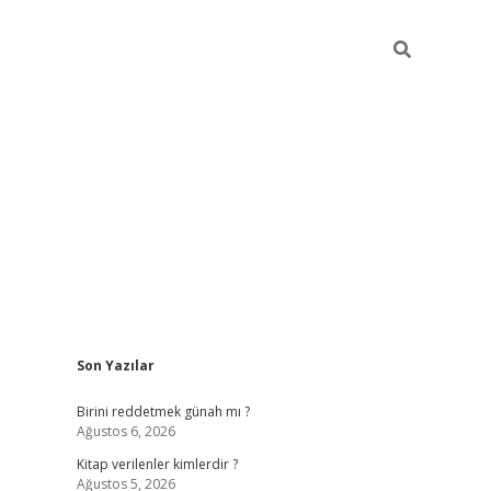
Sidebar
Son Yazılar
ilbet giriş
https://betexpergiris.casino/
betex
Birini reddetmek günah mı ?
Ağustos 6, 2026
Kitap verilenler kimlerdir ?
Ağustos 5, 2026