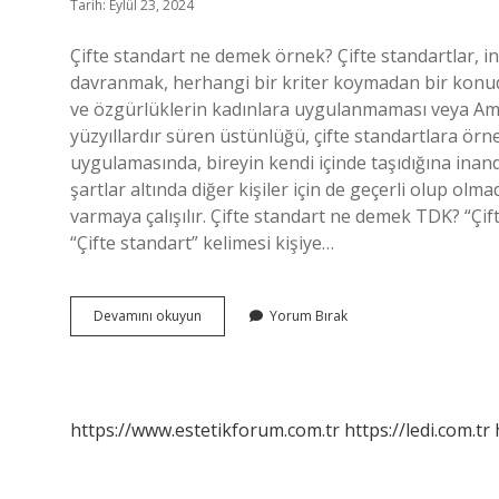
Tarih: Eylül 23, 2024
Çifte standart ne demek örnek? Çifte standartlar, ins
davranmak, herhangi bir kriter koymadan bir konud
ve özgürlüklerin kadınlara uygulanmaması veya Amer
yüzyıllardır süren üstünlüğü, çifte standartlara örnek
uygulamasında, bireyin kendi içinde taşıdığına ina
şartlar altında diğer kişiler için de geçerli olup ol
varmaya çalışılır. Çifte standart ne demek TDK? “Ç
“Çifte standart” kelimesi kişiye…
Cinsel
Devamını okuyun
Yorum Bırak
Çifte
Standart
Nedir
https://www.estetikforum.com.tr
https://ledi.com.tr