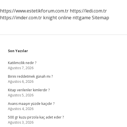
Akrabadır
https://www.estetikforum.com.tr
https://ledi.com.tr
https://imder.com.tr
knight online
nttgame
Sitemap
Sidebar
Son Yazılar
Katilimcilik nedir ?
Ağustos 7, 2026
Birini reddetmek günah mı ?
Ağustos 6, 2026
Kitap verilenler kimlerdir ?
Ağustos 5, 2026
Avans maaşın yüzde kaçıdır ?
Ağustos 4, 2026
500 gr kuzu pirzola kaç adet eder ?
Ağustos 3, 2026