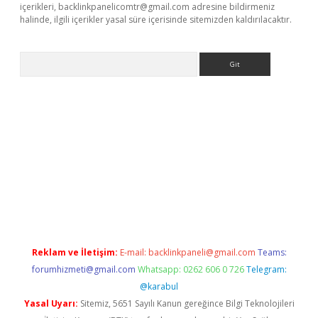
içerikleri,
backlinkpanelicomtr@gmail.com
adresine bildirmeniz
halinde, ilgili içerikler yasal süre içerisinde sitemizden kaldırılacaktır.
Arama
o/
betexpergir.net
Reklam ve İletişim:
E-mail:
backlinkpaneli@gmail.com
Teams:
forumhizmeti@gmail.com
Whatsapp: 0262 606 0 726
Telegram:
@karabul
Yasal Uyarı:
Sitemiz, 5651 Sayılı Kanun gereğince Bilgi Teknolojileri