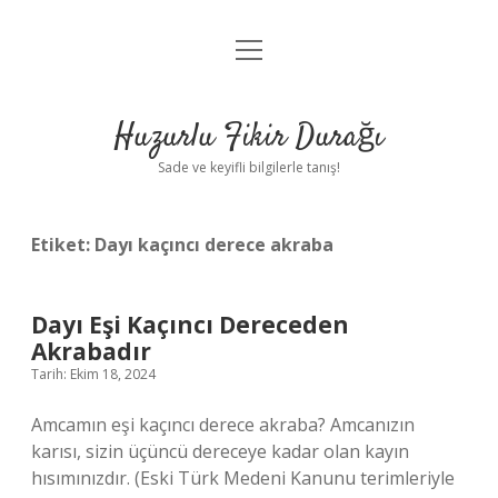
menüyü
Anasayfa
aç
Gizlilik Politikası
Huzurlu Fikir Durağı
Yasal Uyarı
Sade ve keyifli bilgilerle tanış!
Hakkımızda
Etiket:
Dayı kaçıncı derece akraba
Dayı Eşi Kaçıncı Dereceden
Akrabadır
Tarih: Ekim 18, 2024
Amcamın eşi kaçıncı derece akraba? Amcanızın
karısı, sizin üçüncü dereceye kadar olan kayın
hısımınızdır. (Eski Türk Medeni Kanunu terimleriyle