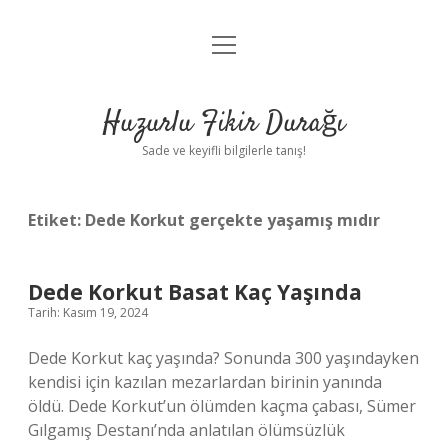
menüyü
Anasayfa
aç
Gizlilik Politikası
Huzurlu Fikir Durağı
Yasal Uyarı
Sade ve keyifli bilgilerle tanış!
Hakkımızda
Etiket:
Dede Korkut gerçekte yaşamış mıdır
Dede Korkut Basat Kaç Yaşında
Tarih: Kasım 19, 2024
Dede Korkut kaç yaşında? Sonunda 300 yaşındayken
kendisi için kazılan mezarlardan birinin yanında
öldü. Dede Korkut’un ölümden kaçma çabası, Sümer
Gılgamış Destanı’nda anlatılan ölümsüzlük