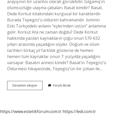
arayışının bir uzantısı olarak görülebilir; Gılgamış’ın
ölümsüzlüğe ulaşma çabaları. Basat kimdir? Basat,
Dede Korkut kitabındaki kurgusal bir karakterdir.
Burada Tepegöz’ü öldüren kahramandır. İsminin
Eski Türkçedeki anlamı “eşlerinden üstün” anlamına
gelir. Korkut Ata ne zaman doğdu? Dede Korkut
hakkında yazılan kaynakların çoğu onun 570-632
yılları arasında yaşadığını söyler. Doğum ve ölüm
tarihleri ​​birkaç yıl farklılık gösterse de hemen
hemen tüm kaynaklar onun 7. yüzyılda yaşadığını
varsayar. Basatın annesi kimdir? Basat’ın Tepegöz’ü
Öldürmesi hikayesinde, Tepegöz’ün bir çoban ile…
Dede
Devamını okuyun
Yorum Bırak
Korkut
Basat
Kaç
Yaşında
https://www.estetikforum.com.tr
https://ledi.com.tr