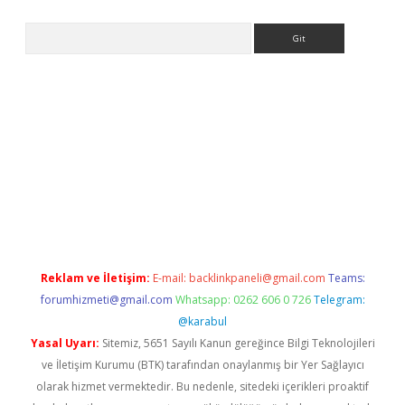
Arama
no/
betexpergir.net
Reklam ve İletişim:
E-mail:
backlinkpaneli@gmail.com
Teams:
forumhizmeti@gmail.com
Whatsapp: 0262 606 0 726
Telegram:
@karabul
Yasal Uyarı:
Sitemiz, 5651 Sayılı Kanun gereğince Bilgi Teknolojileri
ve İletişim Kurumu (BTK) tarafından onaylanmış bir Yer Sağlayıcı
olarak hizmet vermektedir. Bu nedenle, sitedeki içerikleri proaktif